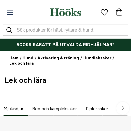
500KR RABATT PÅ UTVALDA RIDHJÄLMAR*
Hem
Hund
Aktivering & träning
Hundleksaker
Lek och lära
Lek och lära
Mjukisdjur
Rep och kampleksaker
Pipleksaker
Lek och