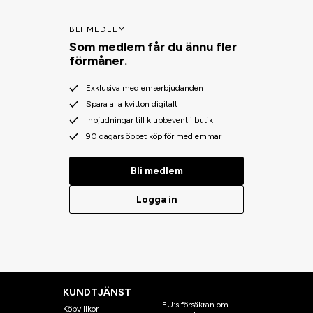
BLI MEDLEM
Som medlem får du ännu fler
förmåner.
Exklusiva medlemserbjudanden
Spara alla kvitton digitalt
Inbjudningar till klubbevent i butik
90 dagars öppet köp för medlemmar
Bli medlem
Logga in
KUNDTJÄNST
EU:s försäkran om
Köpvillkor