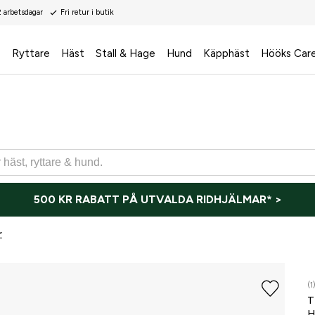
2 arbetsdagar
Fri retur i butik
s
Ryttare
Häst
Stall & Hage
Hund
Käpphäst
Hööks Car
500 KR RABATT PÅ UTVALDA RIDHJÄLMAR* >
r
(1
T
H