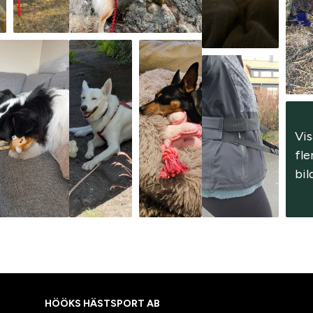
Vis
fler
bil
HÖÖKS HÄSTSPORT AB