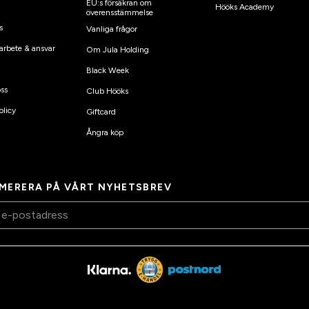
EU:s försäkran om
Hööks Academy
överensstämmelse
s
Vanliga frågor
arbete & ansvar
Om Jula Holding
Black Week
ss
Club Hööks
olicy
Giftcard
Ångra köp
MERERA PÅ VÅRT NYHETSBREV