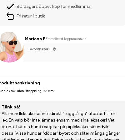
90 dagars öppet köp för medlemmar
Fri retur i butik
Mariana B
Framröstad topprecension
Favoritleksak!!! 😁
roduktbeskrivning
undleksak utan stoppning. 32 cm.
Tänk på!
Alla hundleksaker är inte direkt "tuggtåliga" utan är till för
lek. En valp bör inte lämnas ensam med sina leksaker! Vet
du inte hur din hund reagerar på pipleksaker så undvik
dessa. Vissa hundar "dödar" bytet och sliter många gånger
sönder eller äter upp det. Behöver du extra hållbara leksaker