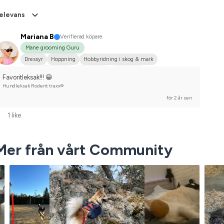
elevans
Mariana B
Verifierad köpare
Mane grooming Guru
Dressyr
Hoppning
Hobbyridning i skog & mark
Fälttävlan/Terräng
Liten hund
Annan häst
Favoritleksak!!! 😁
Tävlingsrider på hobbynivå
Hundleksak Rodent traxx®
för 2 år sen
1 like
Mer från vårt Community