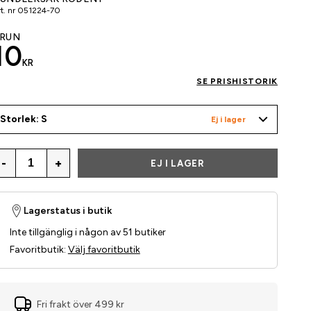
t. nr
051224-70
RUN
10
KR
SE PRISHISTORIK
Storlek: S
Ej i lager
-
+
EJ I LAGER
Lagerstatus i butik
Inte tillgänglig i någon av 51 butiker
Favoritbutik
:
Välj favoritbutik
Fri frakt över 499 kr