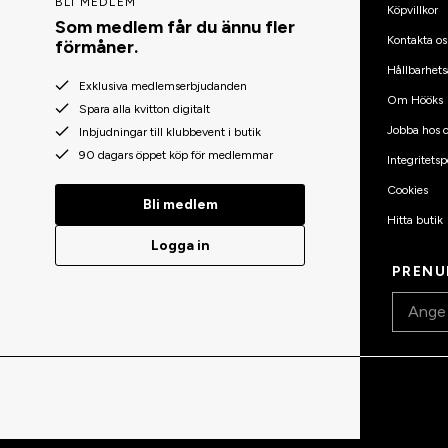
BLI MEDLEM
Köpvillkor
Som medlem får du ännu fler
Kontakta os
förmåner.
Hållbarhets
Exklusiva medlemserbjudanden
Om Hööks
Spara alla kvitton digitalt
Jobba hos o
Inbjudningar till klubbevent i butik
90 dagars öppet köp för medlemmar
Integritetsp
Cookies
Bli medlem
Hitta butik
Logga in
PRENU