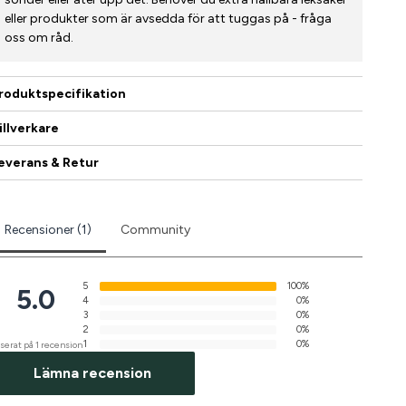
eller produkter som är avsedda för att tuggas på - fråga
oss om råd.
roduktspecifikation
illverkare
everans & Retur
Recensioner (1)
Community
5
100%
5.0
4
0%
3
0%
2
0%
1
0%
serat på 1 recension
Lämna recension