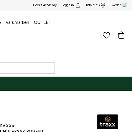
Logga in
Hitta butik
Hööks Academy
Sweden
e
Varumärken
OUTLET
)
RAXX®
UNDLEKSAK RODENT