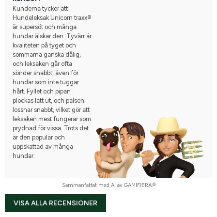
Kunderna tycker att
Hundeleksak Unicorn traxx®
är supersöt och många
hundar älskar den. Tyvärr är
kvaliteten på tyget och
sömmarna ganska dålig,
och leksaken går ofta
sönder snabbt, även för
hundar som inte tuggar
hårt. Fyllet och pipan
plockas lätt ut, och pälsen
lossnar snabbt, vilket gör att
leksaken mest fungerar som
prydnad för vissa. Trots det
är den populär och
uppskattad av många
hundar.
Sammanfattat med AI av GAMIFIERA.®
VISA ALLA RECENSIONER