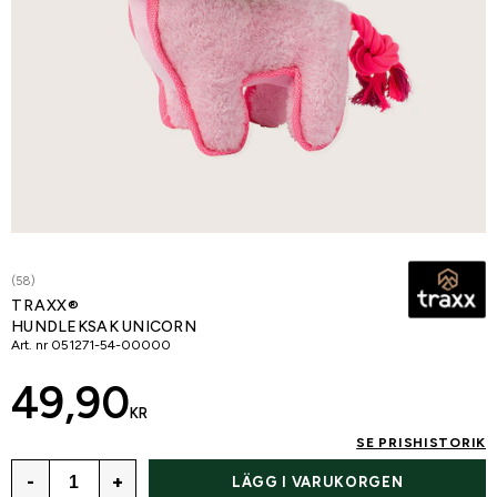
(58)
TRAXX®
HUNDLEKSAK UNICORN
Art. nr
051271-54-00000
49,90
KR
SE PRISHISTORIK
-
+
LÄGG I VARUKORGEN