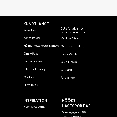
KUNDTJÄNST
EU:s försäkran om
Köpvillkor
överensstämmelse
Kontakta oss
Vanliga frågor
Hållbarhetsarbete & ansvar
Om Jula Holding
Om Hööks
Black Week
Jobba hos oss
Club Hööks
Integritetspolicy
Giftcard
Cookies
Ångra köp
Hitta butik
INSPIRATION
HÖÖKS
HÄSTSPORT AB
Hööks Academy
Företagsgatan 58
504 64 Borås