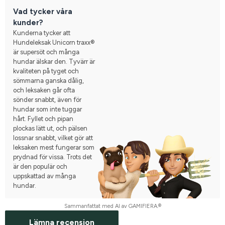
Vad tycker våra
kunder?
Kunderna tycker att
Hundeleksak Unicorn traxx®
är supersöt och många
hundar älskar den. Tyvärr är
kvaliteten på tyget och
sömmarna ganska dålig,
och leksaken går ofta
sönder snabbt, även för
hundar som inte tuggar
hårt. Fyllet och pipan
plockas lätt ut, och pälsen
lossnar snabbt, vilket gör att
leksaken mest fungerar som
prydnad för vissa. Trots det
är den populär och
uppskattad av många
hundar.
Sammanfattat med AI av GAMIFIERA.®
Lämna recension