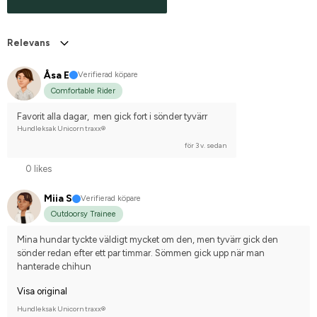
Relevans
Åsa E
Verifierad köpare
Comfortable Rider
Favorit alla dagar,  men gick fort i sönder tyvärr
Hundleksak Unicorn traxx®
för 3 v. sedan
0 likes
Miia S
Verifierad köpare
Outdoorsy Trainee
Mina hundar tyckte väldigt mycket om den, men tyvärr gick den 
sönder redan efter ett par timmar. Sömmen gick upp när man 
hanterade chihun
Visa original
Hundleksak Unicorn traxx®