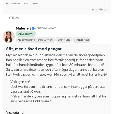
Hundleksak Unicorn traxx®
för 6 mån. sen
0 likes
Malene E
Verifierad köpare
Able Trotter
Hobbyridning i skog & mark
Stor hund
Annan häst
Nej, jag tävlar inte
Söt, men slöseri med pengar!
Mycket söt och min hund älskade den mer än de andra gosedjuren 
han har 🤩 Men trots att han inte förstör gosedjur, fanns det redan 
hål efter hans hörntänder i tyget efter bara 20 minuters bärande 🤥 
Så tyvärr är kvaliteten usel och efter några dagar fanns det bara en 
liten tygbit, pipan och repet kvar! Men positivt är att repet håller bra 😂
Verkligen söt!
Usel kvalitet som inte tål ens hundar som inte tuggar på den, utan
bara bär runt på den.
"Pälsen" är den typen som nopprar sig när det väl finns ett litet hål,
så vi hade rosa ludd överallt!
Visa original