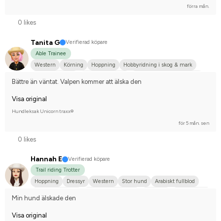
förra mån.
0 likes
Tanita G
Verifierad köpare
Able Trainee
Western
Körning
Hoppning
Hobbyridning i skog & mark
Mellanstor hund
Varmblodstravare
Tävlingsrider på hobbynivå
Bättre än väntat. Valpen kommer att älska den
Visa original
Hundleksak Unicorn traxx®
för 5 mån. sen
0 likes
Hannah E
Verifierad köpare
Trail riding Trotter
Hoppning
Dressyr
Western
Stor hund
Arabiskt fullblod
Dansk sportponny
Irländsk Sportponny
Fjordhäst
Norlandshäst
Min hund älskade den
Islandshäst
Annan häst
Tävlingsrider på hobbynivå
Visa original