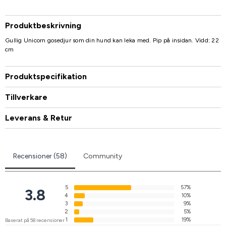
Produktbeskrivning
Gullig Unicorn gosedjur som din hund kan leka med. Pip på insidan. Vidd: 22
cm
Produktspecifikation
Tillverkare
Leverans & Retur
Recensioner (58)
Community
5
57%
3.8
4
10%
3
9%
2
5%
1
19%
Baserat på 58 recensioner