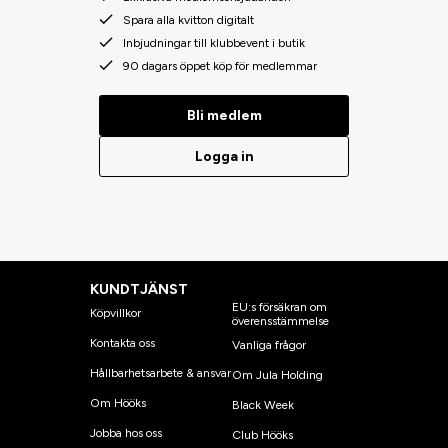
Spara alla kvitton digitalt
Inbjudningar till klubbevent i butik
90 dagars öppet köp för medlemmar
Bli medlem
Logga in
KUNDTJÄNST
EU:s försäkran om
Köpvillkor
överensstämmelse
Kontakta oss
Vanliga frågor
Hållbarhetsarbete & ansvar
Om Jula Holding
Om Hööks
Black Week
Jobba hos oss
Club Hööks