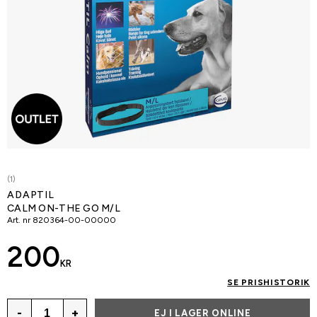
(1)
ADAPTIL
CALM ON-THE GO M/L
Art. nr
820364-00-00000
200
KR
SE PRISHISTORIK
-
+
EJ I LAGER ONLINE