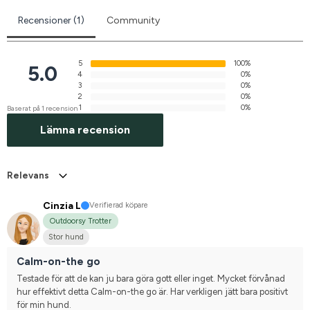
Recensioner (1)
Community
5
100%
5.0
4
0%
3
0%
2
0%
1
0%
Baserat på 1 recension
Lämna recension
Relevans
Cinzia L
Verifierad köpare
Outdoorsy Trotter
Stor hund
Calm-on-the go
Testade för att de kan ju bara göra gott eller inget. Mycket förvånad 
hur effektivt detta Calm-on-the go är. Har verkligen jätt bara positivt 
för min hund.