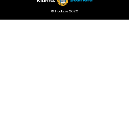
© Hööks.se 2020