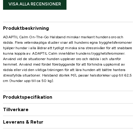
VISA ALLA RECENSIONER
Produktbeskrivning
ADAPTIL Calm On-The-Go Halsband minskar markant hundens oro och
rädsla. Flera vetenskapliga studier visar att hundens egna trygghetsferomoner
hjälper hundar i alla åldrar att tydligt minska sina stressnivåer för att snabbare
kunna koppla av. ADAPTIL Calm innehåller hundens trygghetsferomoner.
Använd vid de situationer hunden upplever oro och rädsla i och utanför
hemmet. Använd med fördel förebyggande för att förhindra uppkomst av
rädsla eller vid den viktiga träningen för att lära hunden att bättre hantera
stressfyllda situationer. Halsband storlek M/L passar halsstorlekar upp till 62,5
cm (hundar upp till ca 50 kg).
Produktspecifikation
Tillverkare
Leverans & Retur