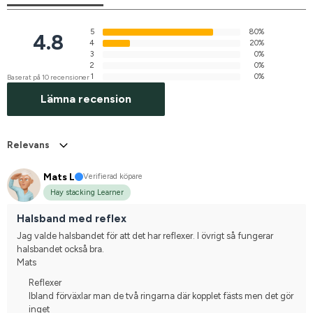
5
80%
4.8
4
20%
3
0%
2
0%
1
0%
Baserat på 10 recensioner
Lämna recension
Relevans
Mats L
Verifierad köpare
Hay stacking Learner
Halsband med reflex
Jag valde halsbandet för att det har reflexer. I övrigt så fungerar 
halsbandet också bra.
Mats
Reflexer
Ibland förväxlar man de två ringarna där kopplet fästs men det gör
inget