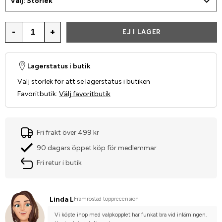
Välj: Storlek
-
+
EJ I LAGER
Lagerstatus i butik
Välj storlek för att se lagerstatus i butiken
Favoritbutik
:
Välj favoritbutik
Fri frakt över 499 kr
90 dagars öppet köp för medlemmar
Fri retur i butik
Linda L
Framröstad topprecension
Vi köpte ihop med valpkopplet har funkat bra vid inlärningen.