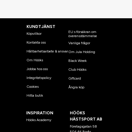
KUNDTJÄNST
EU:s försäkran om
Köpvillkor
överensstämmelse
Kontakta oss
Vanliga frågor
Hållbarhetsarbete & ansvar
Om Jula Holding
Om Hööks
Black Week
Jobba hos oss
Club Hööks
Integritetspolicy
Giftcard
Cookies
Ångra köp
Hitta butik
INSPIRATION
HÖÖKS
HÄSTSPORT AB
Hööks Academy
Företagsgatan 58
504 64 Borås