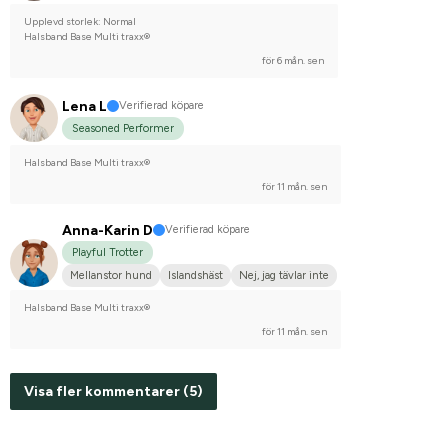
Upplevd storlek: Normal
Halsband Base Multi traxx®
för 6 mån. sen
Lena L
Verifierad köpare
Seasoned Performer
Halsband Base Multi traxx®
för 11 mån. sen
Anna-Karin D
Verifierad köpare
Playful Trotter
Mellanstor hund
Islandshäst
Nej, jag tävlar inte
Halsband Base Multi traxx®
för 11 mån. sen
Visa fler kommentarer (5)