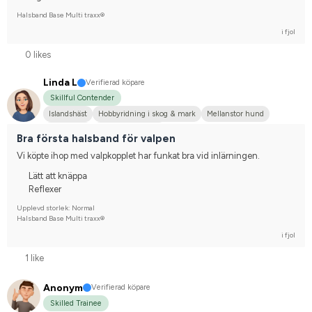
Halsband Base Multi traxx®
i fjol
0 likes
Linda L
Verifierad köpare
Skillful Contender
Islandshäst
Hobbyridning i skog & mark
Mellanstor hund
Islandshäst
Nej, jag tävlar inte
Bra första halsband för valpen
Vi köpte ihop med valpkopplet har funkat bra vid inlärningen.
Lätt att knäppa
Reflexer
Upplevd storlek: Normal
Halsband Base Multi traxx®
i fjol
1 like
Anonym
Verifierad köpare
Skilled Trainee