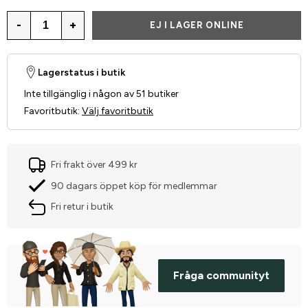
-
+
EJ I LAGER ONLINE
Lagerstatus i butik
Inte tillgänglig i någon av 51 butiker
Favoritbutik
:
Välj favoritbutik
Fri frakt över 499 kr
90 dagars öppet köp för medlemmar
Fri retur i butik
Fråga communityt