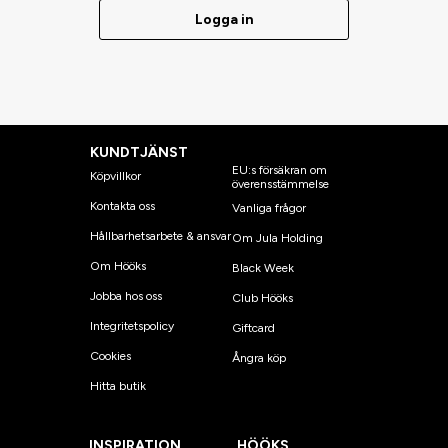
Logga in
KUNDTJÄNST
EU:s försäkran om
Köpvillkor
överensstämmelse
Kontakta oss
Vanliga frågor
Hållbarhetsarbete & ansvar
Om Jula Holding
Om Hööks
Black Week
Jobba hos oss
Club Hööks
Integritetspolicy
Giftcard
Cookies
Ångra köp
Hitta butik
INSPIRATION
HÖÖKS