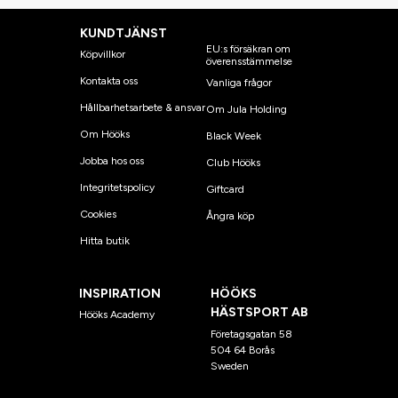
KUNDTJÄNST
EU:s försäkran om
Köpvillkor
överensstämmelse
Kontakta oss
Vanliga frågor
Hållbarhetsarbete & ansvar
Om Jula Holding
Om Hööks
Black Week
Jobba hos oss
Club Hööks
Integritetspolicy
Giftcard
Cookies
Ångra köp
Hitta butik
INSPIRATION
HÖÖKS
HÄSTSPORT AB
Hööks Academy
Företagsgatan 58
504 64 Borås
Sweden