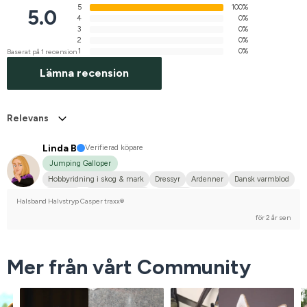
5
100%
5.0
4
0%
3
0%
2
0%
1
0%
Baserat på 1 recension
Lämna recension
Relevans
Linda B
Verifierad köpare
Jumping Galloper
Hobbyridning i skog & mark
Dressyr
Ardenner
Dansk varmblod
Dølahest
Engelskt fullblod
Fjordhäst
Halsband Halvstryp Casper traxx®
Holländskt varmblod (KWPN)
Kallblodstravare
för 2 år sen
Norsk varmblodshäst
Svenskt varmblod (SWB)
Varmblodstravare
Norlandshäst
Oldenburger
Shetlandsponny
Nej, jag tävlar inte
Mer från vårt Community