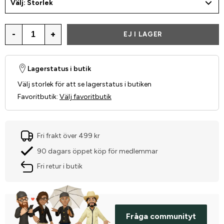
Välj: Storlek
-
+
EJ I LAGER
Lagerstatus i butik
Välj storlek för att se lagerstatus i butiken
Favoritbutik
:
Välj favoritbutik
Fri frakt över 499 kr
90 dagars öppet köp för medlemmar
Fri retur i butik
Fråga communityt