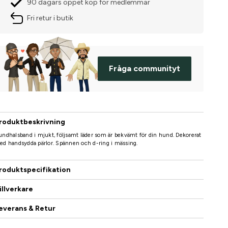
90 dagars öppet köp för medlemmar
Fri retur i butik
Fråga communityt
roduktbeskrivning
ndhalsband i mjukt, följsamt läder som är bekvämt för din hund. Dekorerat
d handsydda pärlor. Spännen och d-ring i mässing.
roduktspecifikation
illverkare
everans & Retur