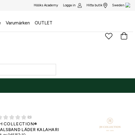
Logga in
Hitta butik
Hööks Academy
Sweden
e
Varumärken
OUTLET
(0)
H COLLECTION®
ALSBAND LÄDER KALAHARI
t. nr
045157-10