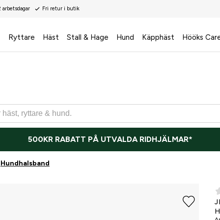
2 arbetsdagar
Fri retur i butik
s
Ryttare
Häst
Stall & Hage
Hund
Käpphäst
Hööks Car
500KR RABATT PÅ UTVALDA RIDHJÄLMAR*
Hundhalsband
J
H
Ar