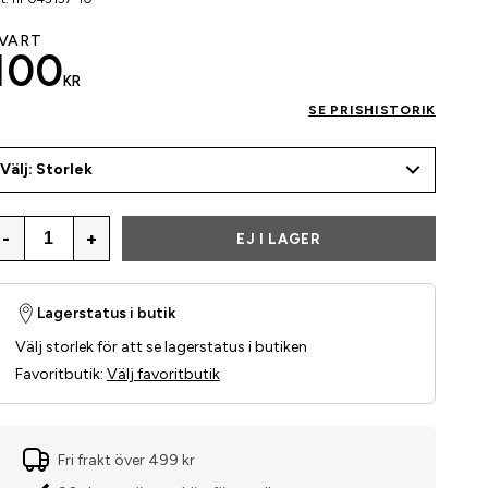
VART
100
KR
SE PRISHISTORIK
Välj: Storlek
-
+
EJ I LAGER
Lagerstatus i butik
Välj storlek för att se lagerstatus i butiken
Favoritbutik
:
Välj favoritbutik
Fri frakt över 499 kr