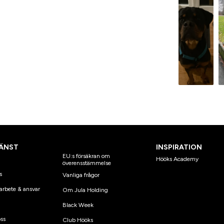
ÄNST
INSPIRATION
EU:s försäkran om
Hööks Academy
överensstämmelse
s
Vanliga frågor
arbete & ansvar
Om Jula Holding
Black Week
ss
Club Hööks