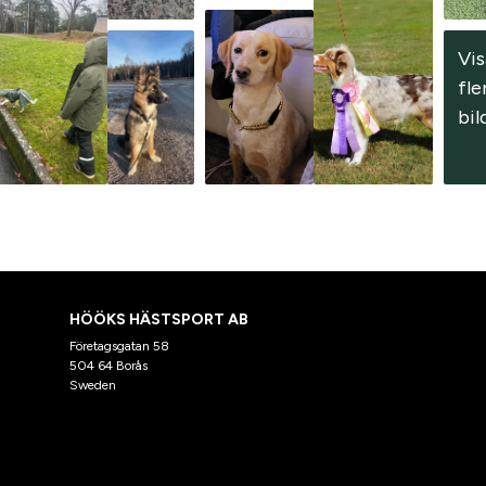
Vis
fler
bil
HÖÖKS HÄSTSPORT AB
Företagsgatan 58
504 64 Borås
Sweden