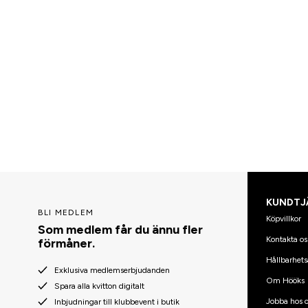
KUNDTJ
BLI MEDLEM
Köpvillkor
Som medlem får du ännu fler
Kontakta os
förmåner.
Hållbarhets
Exklusiva medlemserbjudanden
Om Hööks
Spara alla kvitton digitalt
Jobba hos o
Inbjudningar till klubbevent i butik