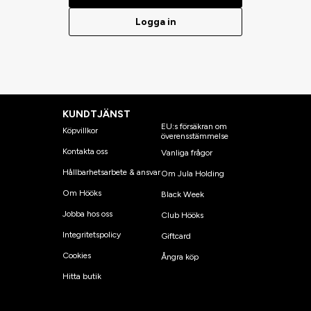
Logga in
KUNDTJÄNST
EU:s försäkran om
Köpvillkor
överensstämmelse
Kontakta oss
Vanliga frågor
Hållbarhetsarbete & ansvar
Om Jula Holding
Om Hööks
Black Week
Jobba hos oss
Club Hööks
Integritetspolicy
Giftcard
Cookies
Ångra köp
Hitta butik