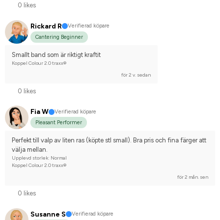
0 likes
Rickard R
Verifierad köpare
Cantering Beginner
Smallt band som är riktigt kraftit
Koppel Colour 2.0 traxx®
för 2 v. sedan
0 likes
Fia W
Verifierad köpare
Pleasant Performer
Perfekt till valp av liten ras (köpte stl small). Bra pris och fina färger att 
välja mellan.
Upplevd storlek: Normal
Koppel Colour 2.0 traxx®
för 2 mån. sen
0 likes
Susanne S
Verifierad köpare