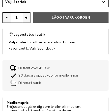
Välj: Storlek
-
+
LÄGG I VARUKORGEN
Lagerstatus i butik
Välj storlek för att se lagerstatus i butiken
Favoritbutik
:
Välj favoritbutik
Fri frakt över 499 kr
90 dagars öppet köp för medlemmar
Fri retur i butik
Medlemspris
Erbjudandet gäller dig som är eller blir medlem.
Logga in
eller
bli medlem
för att ta del av