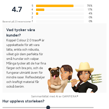
5
78%
4.7
4
17%
3
4%
2
0%
1
0%
Baserat på 23 recensioner
Vad tycker våra
kunder?
Koppel Colour 2.0 traxx® är
uppskattade för att vara
lätta, enkla och robusta,
vilket gör dem perfekta för
små hundar och valpar.
Många tycker att de har fina
färger och bra pris, och de
fungerar utmärkt även för
mindre raser. Reflexdetaljer
och kraftigt material får
också beröm.
Sammanfattat med AI av GAMIFIERA.®
Hur upplevs storleken?