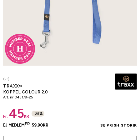
(23)
TRAXX®
KOPPEL COLOUR 2.0
Art. nr
043179-25
45
%
-
25
Fr.
KR
FR.
EJ MEDLEM
59,90
KR
SE PRISHISTORIK