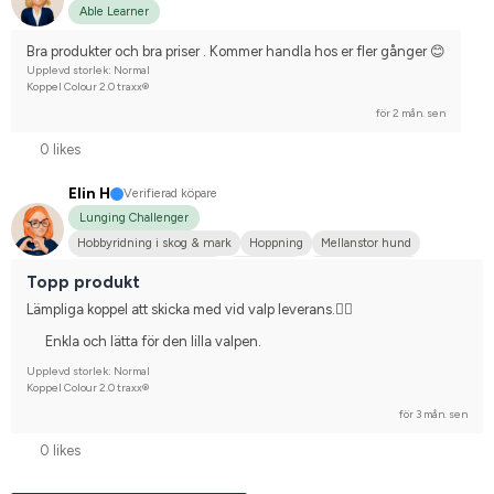
Able Learner
Bra produkter och bra priser . Kommer handla hos er fler gånger 😊
Upplevd storlek: Normal
Koppel Colour 2.0 traxx®
för 2 mån. sen
0 likes
Elin H
Verifierad köpare
Lunging Challenger
Hobbyridning i skog & mark
Hoppning
Mellanstor hund
Svenskt varmblod (SWB)
Annan häst
Nej, jag tävlar inte
Topp produkt
Lämpliga koppel att skicka med vid valp leverans.👌🏻
Enkla och lätta för den lilla valpen.
Upplevd storlek: Normal
Koppel Colour 2.0 traxx®
för 3 mån. sen
0 likes