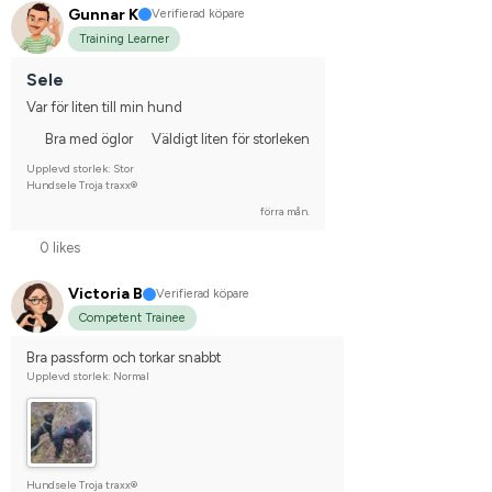
Gunnar K
Verifierad köpare
Training Learner
Sele
Var för liten till min hund
Bra med öglor
Väldigt liten för storleken
Upplevd storlek: Stor
Hundsele Troja traxx®
förra mån.
0 likes
Victoria B
Verifierad köpare
Competent Trainee
Bra passform och torkar snabbt
Upplevd storlek: Normal
Hundsele Troja traxx®