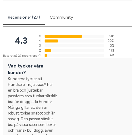
Recensioner (27)
Community
5
63%
4.3
4
22%
3
0%
2
11%
1
4%
Baserat på 27 recensioner
Vad tycker våra
kunder?
Kunderna tycker att
Hundsele Troja traxx® har
en bra och justerbar
passform som funkar särskilt
bra för dragglada hundar.
Många gillar att den är
robust, torkar snabbt och är
snygg. Den passar särskilt
bra på vissa raser som boxer
och fransk bulldogg, även