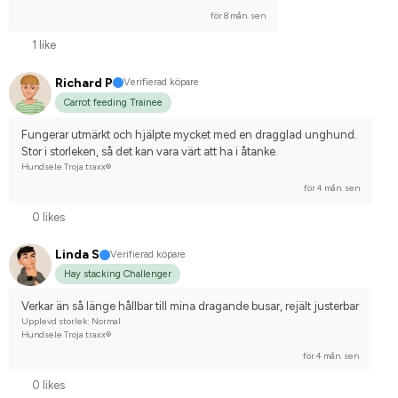
för 8 mån. sen
1 like
Richard P
Verifierad köpare
Carrot feeding Trainee
Fungerar utmärkt och hjälpte mycket med en dragglad unghund. 
Stor i storleken, så det kan vara värt att ha i åtanke.
Hundsele Troja traxx®
för 4 mån. sen
0 likes
Linda S
Verifierad köpare
Hay stacking Challenger
Verkar än så länge hållbar till mina dragande busar, rejält justerbar
Upplevd storlek: Normal
Hundsele Troja traxx®
för 4 mån. sen
0 likes