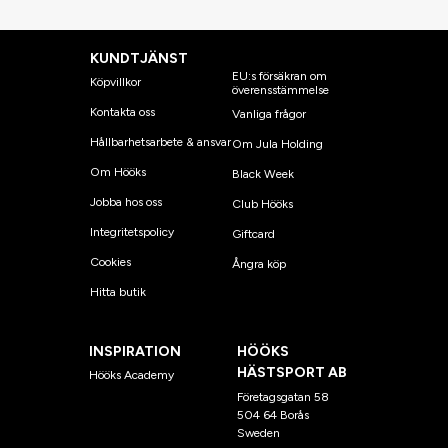
KUNDTJÄNST
EU:s försäkran om
Köpvillkor
överensstämmelse
Kontakta oss
Vanliga frågor
Hållbarhetsarbete & ansvar
Om Jula Holding
Om Hööks
Black Week
Jobba hos oss
Club Hööks
Integritetspolicy
Giftcard
Cookies
Ångra köp
Hitta butik
INSPIRATION
HÖÖKS
HÄSTSPORT AB
Hööks Academy
Företagsgatan 58
504 64 Borås
Sweden