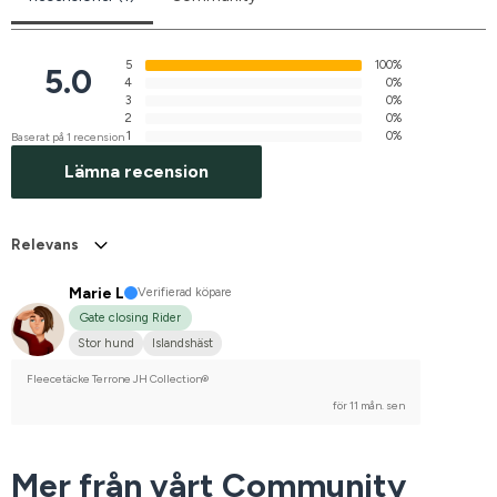
5
100%
5.0
4
0%
3
0%
2
0%
1
0%
Baserat på 1 recension
Lämna recension
Relevans
Marie L
Verifierad köpare
Gate closing Rider
Stor hund
Islandshäst
Fleecetäcke Terrone JH Collection®
för 11 mån. sen
Mer från vårt Community