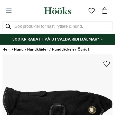
500 KR RABATT PÅ UTVALDA RIDHJÄLMAR* >
Hem
Hund
Hundkläder
Hundtäcken
Övrigt