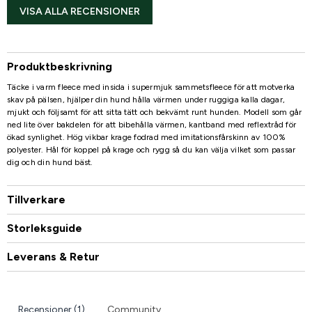
VISA ALLA RECENSIONER
Produktbeskrivning
Täcke i varm fleece med insida i supermjuk sammetsfleece för att motverka
skav på pälsen, hjälper din hund hålla värmen under ruggiga kalla dagar,
mjukt och följsamt för att sitta tätt och bekvämt runt hunden. Modell som går
ned lite över bakdelen för att bibehålla värmen, kantband med reflextråd för
ökad synlighet. Hög vikbar krage fodrad med imitationsfårskinn av 100%
polyester. Hål för koppel på krage och rygg så du kan välja vilket som passar
dig och din hund bäst.
Tillverkare
Storleksguide
Leverans & Retur
Recensioner (1)
Community