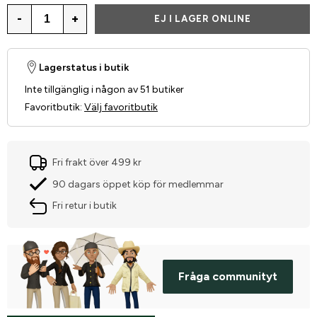
-
+
EJ I LAGER ONLINE
Lagerstatus i butik
Inte tillgänglig i någon av 51 butiker
Favoritbutik
:
Välj favoritbutik
Fri frakt över 499 kr
90 dagars öppet köp för medlemmar
Fri retur i butik
Fråga communityt