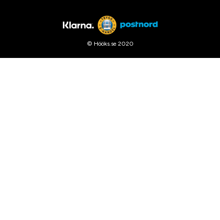
© Hööks.se 2020