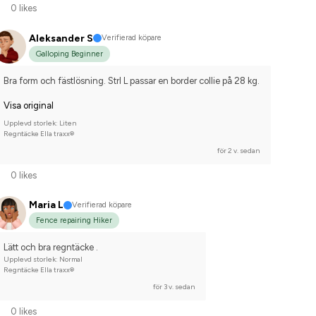
0 likes
Aleksander S
Verifierad köpare
Galloping Beginner
Bra form och fästlösning. Strl L passar en border collie på 28 kg.
Visa original
Upplevd storlek: Liten
Regntäcke Ella traxx®
för 2 v. sedan
0 likes
Maria L
Verifierad köpare
Fence repairing Hiker
Lätt och bra regntäcke .
Upplevd storlek: Normal
Regntäcke Ella traxx®
för 3 v. sedan
0 likes