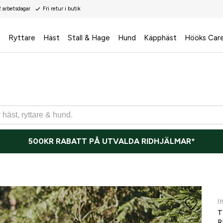
2 arbetsdagar
Fri retur i butik
s
Ryttare
Häst
Stall & Hage
Hund
Käpphäst
Hööks Car
500KR RABATT PÅ UTVALDA RIDHJÄLMAR*
(1
T
R