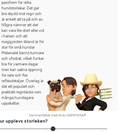
passform för olika
hundstorlekar. Det ger
bra skydd mot regn och
är enkelt att ta på och av.
Några nämner att det
kan vara lite stort eller vid
i halsen och att
maggjorden ibland är för
stor för små hundar.
Materialet känns tunnare
och ofodrat, vilket funkar
bra för varmare dagar
men kan sakna öppning
för sele och fler
reflexdetaljer. Överlag är
det ett populärt och
praktiskt regntäcke som
många hundägare
uppskattar.
Sammanfattat med AI av GAMIFIERA.®
ur upplevs storleken?