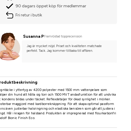
90 dagars öppet köp för medlemmar
Fri retur i butik
Susanna P
Framröstad topprecension
Jag är mycket nöjd. Priset och kvaliteten matchade 
perfekt. Tack. Jag kommer tillbaka till affären.
roduktbeskrivning
egntäcke i yttertyg av 420D polyester med 1500 mm vattenpelare som
älper din hund att hålla sig torr och 1500 MVT andasfunktion för att undvika
t kondens bildas under täcket. Reflexdetaljer för ökad synlighet i mörker.
sterbar maggjord med kardborreknäppning. För att skapa optimal passform
nns även justerbar halsringning och elastiska bensören som går att justera i
ngd. Hål i kragen för halsband. Produkten är impregnerad med flourkarbonfri
dolf Bionic Finish Eco.