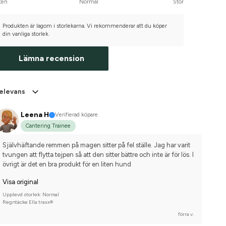
ten
Normal
Stor
Produkten är lagom i storlekarna. Vi rekommenderar att du köper
din vanliga storlek.
Lämna recension
elevans
Leena H
Verifierad köpare
Cantering Trainee
Självhäftande remmen på magen sitter på fel ställe. Jag har varit 
tvungen att flytta tejpen så att den sitter bättre och inte är för lös. I 
övrigt är det en bra produkt för en liten hund
Visa original
Upplevd storlek: Normal
Regntäcke Ella traxx®
förra v.