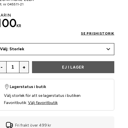
t. nr
045511-21
ARIN
100
KR
SE PRISHISTORIK
Välj: Storlek
-
+
EJ I LAGER
Lagerstatus i butik
Välj storlek för att se lagerstatus i butiken
Favoritbutik
:
Välj favoritbutik
Fri frakt över 499 kr