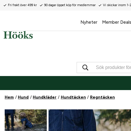
Fri frakt över 499 kr
90 dagar öppet köp för medlemmar
Vi skickar inom 1-
Nyheter
Member Deal
Hem
Hund
Hundkläder
Hundtäcken
Regntäcken