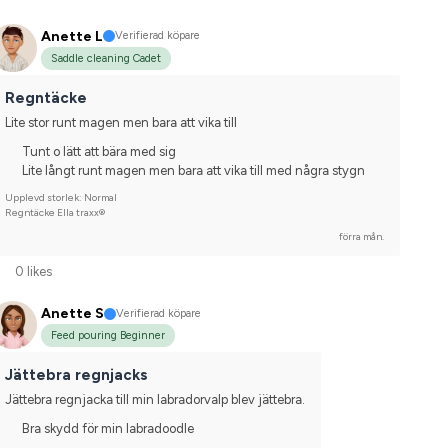
Anette L
Verifierad köpare
Saddle cleaning Cadet
Regntäcke
Lite stor runt magen men bara att vika till
Tunt o lätt att bära med sig
Lite långt runt magen men bara att vika till med några stygn
Upplevd storlek: Normal
Regntäcke Ella traxx®
förra mån.
0 likes
Anette S
Verifierad köpare
Feed pouring Beginner
Jättebra regnjacks
Jättebra regnjacka till min labradorvalp blev jättebra.
Bra skydd för min labradoodle