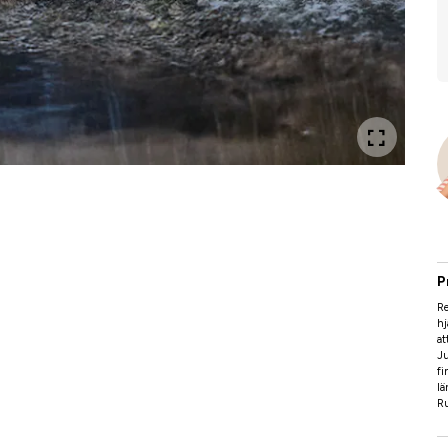
P
R
hj
at
Ju
fi
lä
Ru