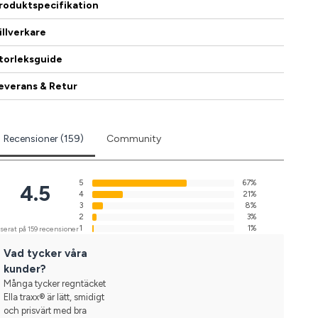
roduktspecifikation
illverkare
torleksguide
everans & Retur
Recensioner (159)
Community
5
67%
4.5
4
21%
3
8%
2
3%
1
1%
serat på 159 recensioner
Vad tycker våra
kunder?
Många tycker regntäcket
Ella traxx® är lätt, smidigt
och prisvärt med bra