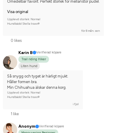
Omedelbar favorit. Perfekt storlek för mellanstor pudel.
Visa original
Upplevd storlek: Normal
Hundbädd Stella traxx®
för 8 mån. sen
0 likes
Karin B
Verifierad köpare
Trail riding Hiker
Liten hund
Så snygg och tyget är härligt mjukt. 
Håller formen bra. 
Min Chihuahua älskar denna korg.
Upplevd storlek: Normal
Hundbädd Stella traxx®
i fjol
1 like
Anonym
Verifierad köpare
Manouvering Beginner