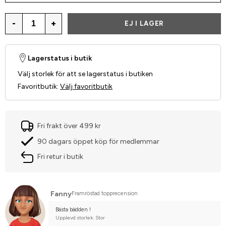
-
+
EJ I LAGER
Lagerstatus i butik
Välj storlek för att se lagerstatus i butiken
Favoritbutik
:
Välj favoritbutik
Fri frakt över 499 kr
90 dagars öppet köp för medlemmar
Fri retur i butik
Fanny
Framröstad topprecension
Bästa bädden !
Upplevd storlek: Stor