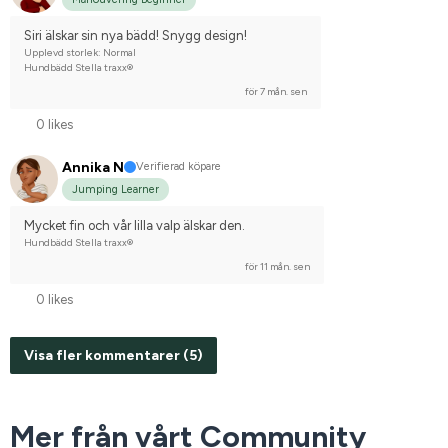
Siri älskar sin nya bädd! Snygg design!
Upplevd storlek: Normal
Hundbädd Stella traxx®
för 7 mån. sen
0 likes
Annika N
Verifierad köpare
Jumping Learner
Mycket fin och vår lilla valp älskar den.
Hundbädd Stella traxx®
för 11 mån. sen
0 likes
Visa fler kommentarer (5)
Mer från vårt Community