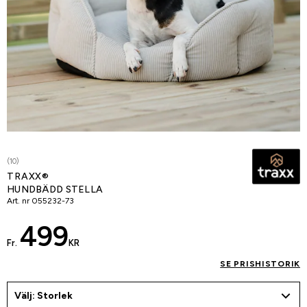
(10)
TRAXX®
HUNDBÄDD STELLA
Art. nr
055232-73
499
Fr.
KR
SE PRISHISTORIK
Välj: Storlek