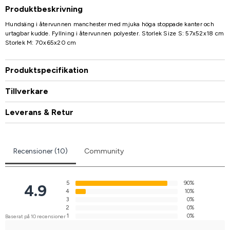
Produktbeskrivning
Hundsäng i återvunnen manchester med mjuka höga stoppade kanter och
urtagbar kudde. Fyllning i återvunnen polyester. Storlek Size S: 57x52x18 cm
Storlek M: 70x65x20 cm
Produktspecifikation
Tillverkare
Leverans & Retur
Recensioner (10)
Community
5
90%
4.9
4
10%
3
0%
2
0%
1
0%
Baserat på 10 recensioner