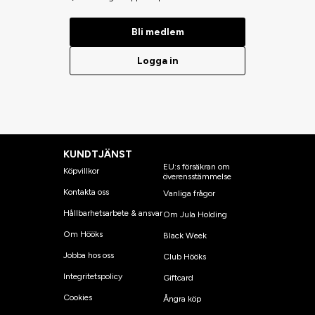
Bli medlem
Logga in
KUNDTJÄNST
EU:s försäkran om
Köpvillkor
överensstämmelse
Kontakta oss
Vanliga frågor
Hållbarhetsarbete & ansvar
Om Jula Holding
Om Hööks
Black Week
Jobba hos oss
Club Hööks
Integritetspolicy
Giftcard
Cookies
Ångra köp