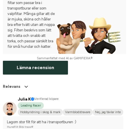
filtar som passar bra i
transportburar eller som
valpfiltar. Många gillar att de
är mjuka, sköna och håller
bra efter tvätt utan att noppa
sig. Filten beskrivs som lätt
att tvätta och snabb att
torka, och passar särskilt bra
för små hundar och katter.
Sammanfattat med AI av GAMIFIERA.®
Lämna recension
Relevans
Julia K
Verifierad köpare
Leading Racer
Hobbyridning i skog & mark
Varmblodstravare
Nej, jag tävlar inte
Lagom stor filt för att ha i transportburen :)
Hundfilt Bibi traxx®