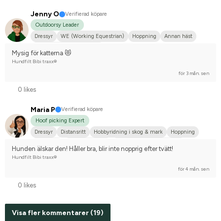
Jenny O
Verifierad köpare
Outdoorsy Leader
Dressyr
WE (Working Equestrian)
Hoppning
Annan häst
Tävlingsrider på hobbynivå
Mysig för katterna 😻
Hundfilt Bibi traxx®
för 3 mån. sen
0 likes
Maria P
Verifierad köpare
Hoof picking Expert
Dressyr
Distansritt
Hobbyridning i skog & mark
Hoppning
Stor hund
Arabiskt fullblod
Tävlingsrider på hobbynivå
Hunden älskar den! Håller bra, blir inte nopprig efter tvätt!
Hundfilt Bibi traxx®
för 4 mån. sen
0 likes
Visa fler kommentarer (19)