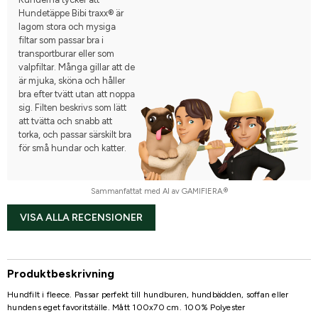
Hundetäppe Bibi traxx® är
lagom stora och mysiga
filtar som passar bra i
transportburar eller som
valpfiltar. Många gillar att de
är mjuka, sköna och håller
bra efter tvätt utan att noppa
sig. Filten beskrivs som lätt
att tvätta och snabb att
torka, och passar särskilt bra
för små hundar och katter.
Sammanfattat med AI av GAMIFIERA.®
VISA ALLA RECENSIONER
Produktbeskrivning
Hundfilt i fleece. Passar perfekt till hundburen, hundbädden, soffan eller
hundens eget favoritställe. Mått 100x70 cm. 100% Polyester