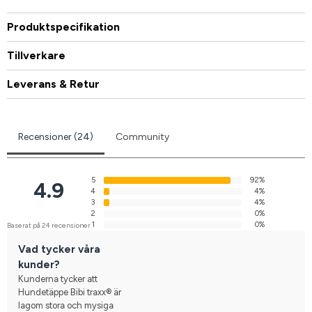
Produktspecifikation
Tillverkare
Leverans & Retur
Recensioner (24)
Community
5
92%
4.9
4
4%
3
4%
2
0%
1
0%
Baserat på 24 recensioner
Vad tycker våra
kunder?
Kunderna tycker att
Hundetäppe Bibi traxx® är
lagom stora och mysiga