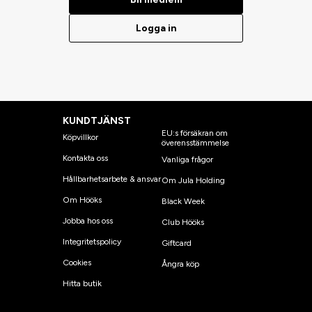
Logga in
KUNDTJÄNST
EU:s försäkran om
Köpvillkor
överensstämmelse
Kontakta oss
Vanliga frågor
Hållbarhetsarbete & ansvar
Om Jula Holding
Om Hööks
Black Week
Jobba hos oss
Club Hööks
Integritetspolicy
Giftcard
Cookies
Ångra köp
Hitta butik