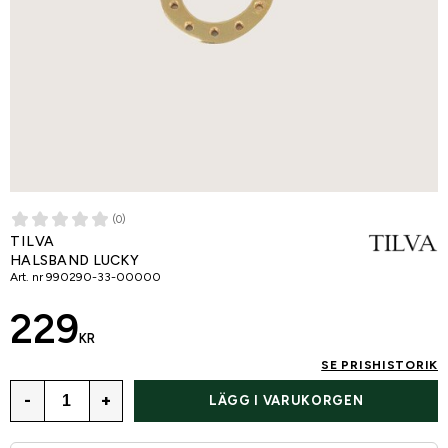
(0)
TILVA
HALSBAND LUCKY
Art. nr
990290-33-00000
229
KR
SE PRISHISTORIK
-
+
LÄGG I VARUKORGEN