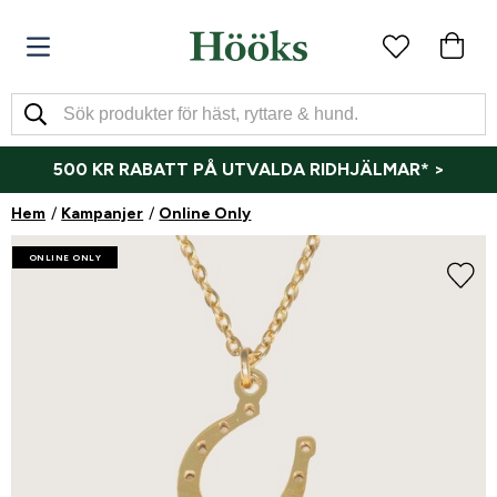
500 KR RABATT PÅ UTVALDA RIDHJÄLMAR* >
Hem
Kampanjer
Online Only
ONLINE ONLY