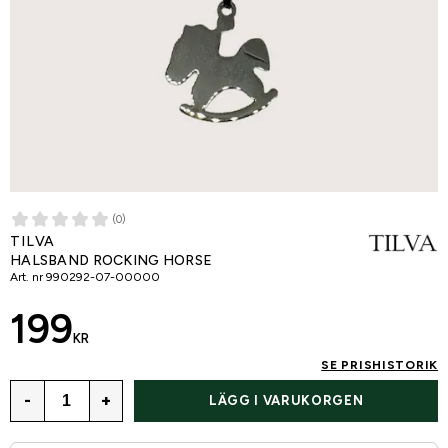
(0)
TILVA
HALSBAND ROCKING HORSE
Art. nr
990292-07-00000
199
KR
SE PRISHISTORIK
-
+
LÄGG I VARUKORGEN