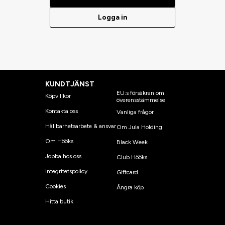
Logga in
KUNDTJÄNST
EU:s försäkran om
Köpvillkor
överensstämmelse
Kontakta oss
Vanliga frågor
Hållbarhetsarbete & ansvar
Om Jula Holding
Om Hööks
Black Week
Jobba hos oss
Club Hööks
Integritetspolicy
Giftcard
Cookies
Ångra köp
Hitta butik