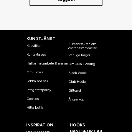
KUNDTJÄNST
EU:s försäkran om
Köpvillkor
överensstämmelse
Kontakta oss
Vanliga frågor
Hållbarhetsarbete & ansvar
Om Jula Holding
Om Hööks
Black Week
Jobba hos oss
Club Hööks
Integritetspolicy
Giftcard
Cookies
Ångra köp
Hitta butik
INSPIRATION
HÖÖKS
HÄSTSPORT AB
Hööks Academy