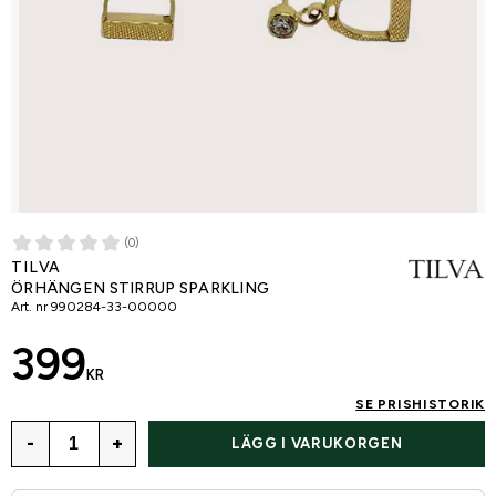
(0)
TILVA
ÖRHÄNGEN STIRRUP SPARKLING
Art. nr
990284-33-00000
399
KR
SE PRISHISTORIK
-
+
LÄGG I VARUKORGEN