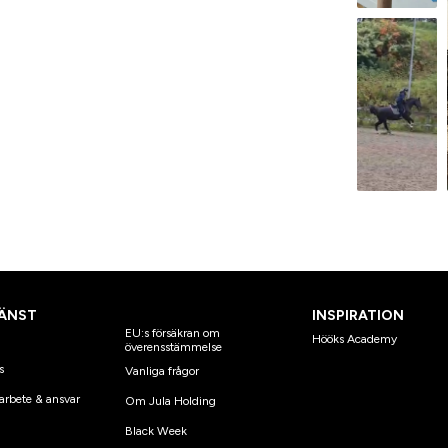
ÄNST
INSPIRATION
EU:s försäkran om
Hööks Academy
överensstämmelse
s
Vanliga frågor
arbete & ansvar
Om Jula Holding
Black Week