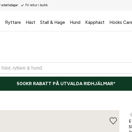
2 arbetsdagar
Fri retur i butik
s
Ryttare
Häst
Stall & Hage
Hund
Käpphäst
Hööks Car
500KR RABATT PÅ UTVALDA RIDHJÄLMAR*
E
S
Ar