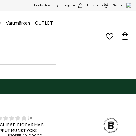
Logga in
Hitta butik
Hööks Academy
Sweden
e
Varumärken
OUTLET
(0)
CLIPSE BIOFARMAB
PRUTMUNSTYCKE
t. nr
820555-10-00000