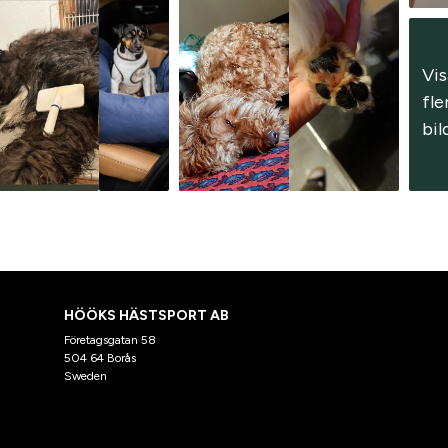
Vis
fler
bil
HÖÖKS HÄSTSPORT AB
Företagsgatan 58
504 64 Borås
Sweden