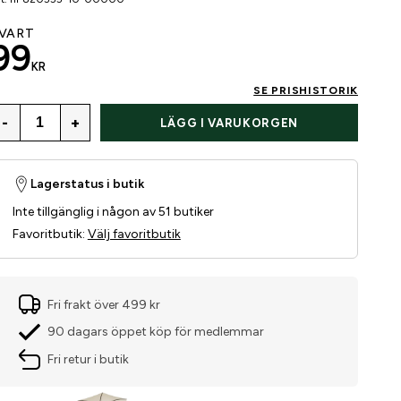
VART
99
KR
SE PRISHISTORIK
-
+
LÄGG I VARUKORGEN
Lagerstatus i butik
Inte tillgänglig i någon av 51 butiker
Favoritbutik
:
Välj favoritbutik
Fri frakt över 499 kr
90 dagars öppet köp för medlemmar
Fri retur i butik