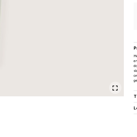
P
Me
en
do
sl
or
ge
T
L