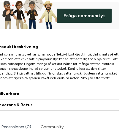
Fråga communityt
roduktbeskrivning
d spraymunstycket tar schampot effektivt bort djupt inbäddad smuts på ett
kelt och effektivt sätt. Spraymunstycket är lätthanterligt och hjälper till att
sera schampot i lagom mängd så att det håller för många tvättar. Montera
angens snabbkoppling på sprutmunstycket. Kontrollera att den sitter
dentligt. Slå på vattnet tills du får önskat vattentryck. Justera vattentrycket
nom att trycka på spärren bakåt och vrida på ratten. Skölj av efter tvätt.
illverkare
everans & Retur
Recensioner (0)
Community