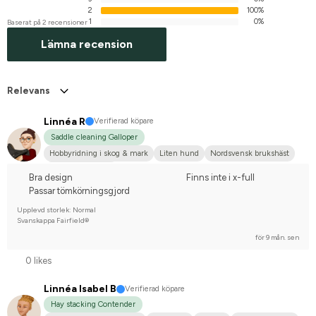
2
100%
1
0%
Baserat på 2 recensioner
Lämna recension
Relevans
Linnéa R
Verifierad köpare
Saddle cleaning Galloper
Hobbyridning i skog & mark
Liten hund
Nordsvensk brukshäst
Nej, jag tävlar inte
Bra design
Finns inte i x-full
Passar tömkörningsgjord
Upplevd storlek: Normal
Svanskappa Fairfield®
för 9 mån. sen
0 likes
Linnéa Isabel B
Verifierad köpare
Hay stacking Contender