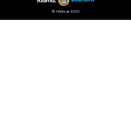
© Hööks.se 2020