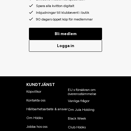
Spara alla kvitton digitalt
Inbjudningar till klubbevent i butik
90 dagars öppet köp för medlemmar
Bli medlem
Logga in
KUNDTJÄNST
EU:s försäkran om
Köpvillkor
överensstämmelse
Kontakta oss
Vanliga frågor
Hållbarhetsarbete & ansvar
Om Jula Holding
Om Hööks
Black Week
Jobba hos oss
Club Hööks