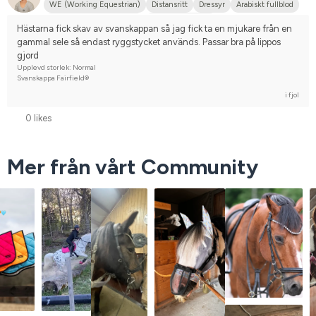
WE (Working Equestrian)
Distansritt
Dressyr
Arabiskt fullblod
Svenskt varmblod (SWB)
Varmblodstravare
Hästarna fick skav av svanskappan så jag fick ta en mjukare från en 
gammal sele så endast ryggstycket används. Passar bra på lippos 
gjord
Upplevd storlek: Normal
Svanskappa Fairfield®
i fjol
0 likes
Mer från vårt Community