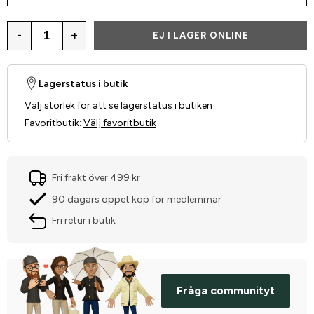
-
+
EJ I LAGER ONLINE
Lagerstatus i butik
Välj storlek för att se lagerstatus i butiken
Favoritbutik
:
Välj favoritbutik
Fri frakt över 499 kr
90 dagars öppet köp för medlemmar
Fri retur i butik
Fråga communityt