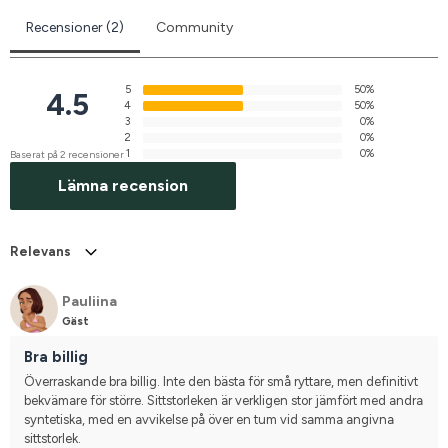
Recensioner (2)
Community
5
50%
4.5
4
50%
3
0%
2
0%
1
0%
Baserat på 2 recensioner
Lämna recension
Relevans
Pauliina
Gäst
Bra billig
Överraskande bra billig. Inte den bästa för små ryttare, men definitivt 
bekvämare för större. Sittstorleken är verkligen stor jämfört med andra 
syntetiska, med en avvikelse på över en tum vid samma angivna 
sittstorlek.