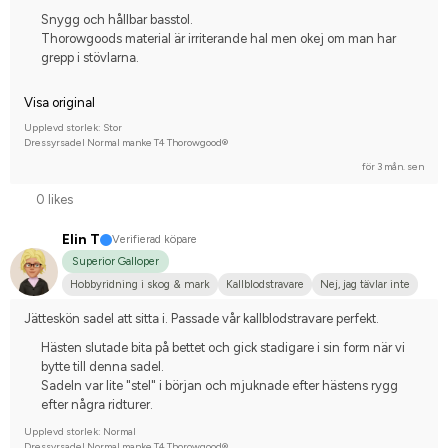
Snygg och hållbar basstol.
Thorowgoods material är irriterande hal men okej om man har
grepp i stövlarna.
Visa original
Upplevd storlek: Stor
Dressyrsadel Normal manke T4 Thorowgood®
för 3 mån. sen
0 likes
Elin T
Verifierad köpare
Superior Galloper
Hobbyridning i skog & mark
Kallblodstravare
Nej, jag tävlar inte
Jätteskön sadel att sitta i. Passade vår kallblodstravare perfekt.
Hästen slutade bita på bettet och gick stadigare i sin form när vi
bytte till denna sadel.
Sadeln var lite "stel" i början och mjuknade efter hästens rygg
efter några ridturer.
Upplevd storlek: Normal
Dressyrsadel Normal manke T4 Thorowgood®