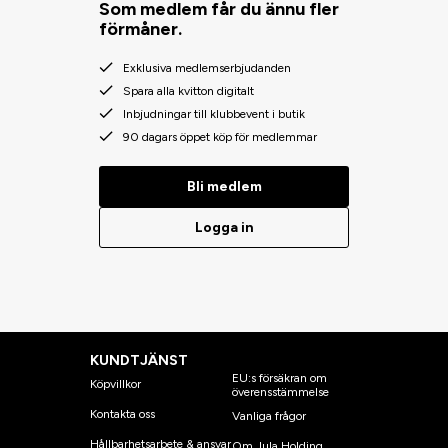
Som medlem får du ännu fler
förmåner.
Exklusiva medlemserbjudanden
Spara alla kvitton digitalt
Inbjudningar till klubbevent i butik
90 dagars öppet köp för medlemmar
Bli medlem
Logga in
KUNDTJÄNST
EU:s försäkran om
Köpvillkor
överensstämmelse
Kontakta oss
Vanliga frågor
Hållbarhetsarbete & ansvar
Om Jula Holding