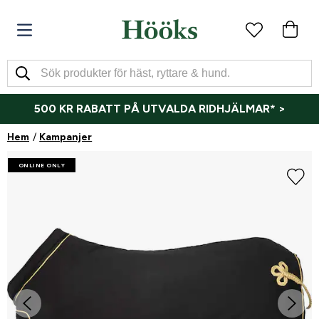
500 KR RABATT PÅ UTVALDA RIDHJÄLMAR* >
Hem
Kampanjer
ONLINE ONLY