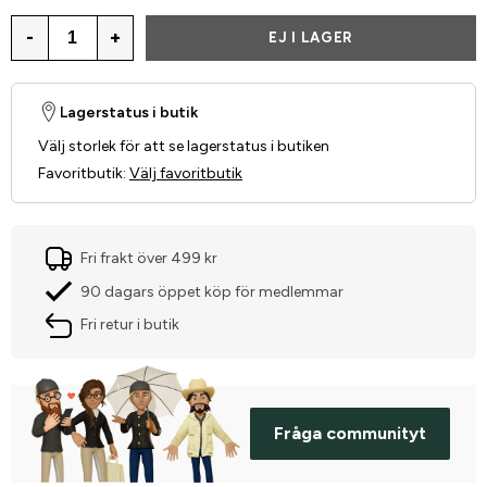
-
+
EJ I LAGER
Lagerstatus i butik
Välj storlek för att se lagerstatus i butiken
Favoritbutik
:
Välj favoritbutik
Fri frakt över 499 kr
90 dagars öppet köp för medlemmar
Fri retur i butik
Fråga communityt