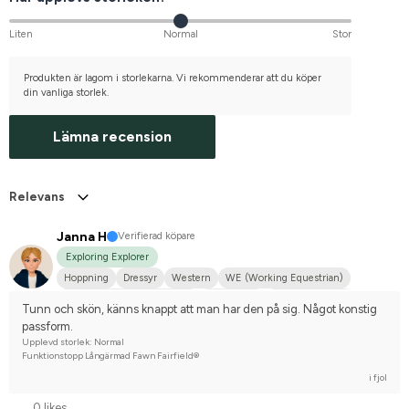
Liten
Normal
Stor
Produkten är lagom i storlekarna. Vi rekommenderar att du köper
din vanliga storlek.
Lämna recension
Relevans
Janna H
Verifierad köpare
Exploring Explorer
Hoppning
Dressyr
Western
WE (Working Equestrian)
Hobbyridning i skog & mark
Liten hund
Korsningsponny
Tunn och skön, känns knappt att man har den på sig. Något konstig 
Svenskt varmblod (SWB)
Varmblodstravare
Nej, jag tävlar inte
passform.
Upplevd storlek: Normal
Funktionstopp Långärmad Fawn Fairfield®
i fjol
0 likes