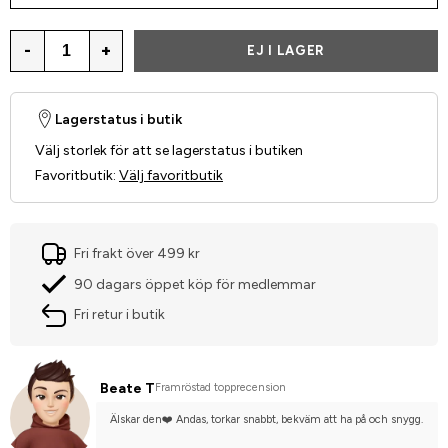
-
+
EJ I LAGER
Lagerstatus i butik
Välj storlek för att se lagerstatus i butiken
Favoritbutik
:
Välj favoritbutik
Fri frakt över 499 kr
90 dagars öppet köp för medlemmar
Fri retur i butik
Beate T
Framröstad topprecension
Älskar den❤️ Andas, torkar snabbt, bekväm att ha på och snygg.