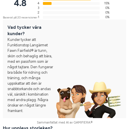
4.8
4
15%
3
0%
2
0%
1
0%
Baserat på 20 recensioner
Vad tycker våra
kunder?
Kunder tycker att
Funktionstop Langärmet
Fawn Fairfield® är tunn,
skön och behaglig att bära,
med en passform som är
något tajtare. Den fungerar
bra både för ridning och
träning, och många
uppskattar att den är
snabbtorkande och andas
väl, särskilt i kombination
med andra plagg. Några
önskar en något längre
framkant.
Sammanfattat med AI av GAMIFIERA.®
Hur upplevs storleken?