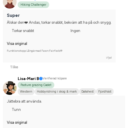
Hiking Challenger
Super
Älskar den❤️ Andas, torkar snabbt, bekväm att ha på och snygg.
Torkar snabbt
Ingen
Visa original
Funktionstopp Långärmad Fawn Fairfield®
i fjol
1 like
Lisa-Mari B
Verifierad köpare
Pasture grazing Cadet
Western
Hobbyridning i skog & mark
Dølahest
Fjordhäst
Haflinger
Annan häst
Jättebra att använda.
Tunn
Visa original