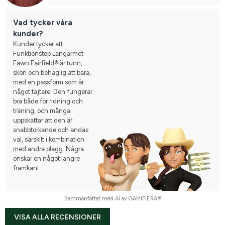
Vad tycker våra
kunder?
Kunder tycker att
Funktionstop Langärmet
Fawn Fairfield® är tunn,
skön och behaglig att bära,
med en passform som är
något tajtare. Den fungerar
bra både för ridning och
träning, och många
uppskattar att den är
snabbtorkande och andas
väl, särskilt i kombination
med andra plagg. Några
önskar en något längre
framkant.
Sammanfattat med AI av GAMIFIERA.®
VISA ALLA RECENSIONER