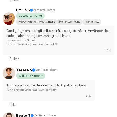
Emilia S
Verifierad köpare
Outdoorsy Trotter
Hobbyridning i skog & mark
Mellanstor hund
Islandshäst
Irländsk Cob
Haflinger
Nej, jag tävlar inte
Otrolig tröja om man gillar lite mer åt det tajtare hållet. Använder den 
både under ridning och träning med hund.
Upplevd storlek: Normal
Funktionstopp Långärmad Fawn Fairfield®
i fjol
0 likes
Terese S
Verifierad köpare
Galloping Explorer
Tunnare än vad jag trodde men otroligt skön att bära.
Funktionstopp Långärmad Fawn Fairfield®
i fjol
1 like
Beate T
Verifierad köpare