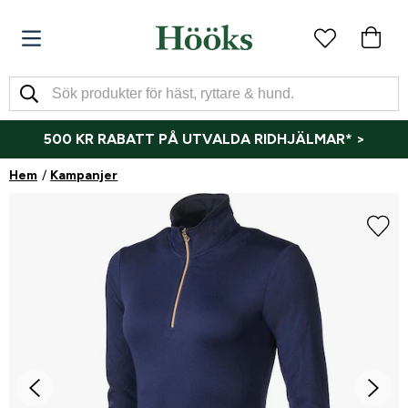
500 KR RABATT PÅ UTVALDA RIDHJÄLMAR* >
Hem
Kampanjer