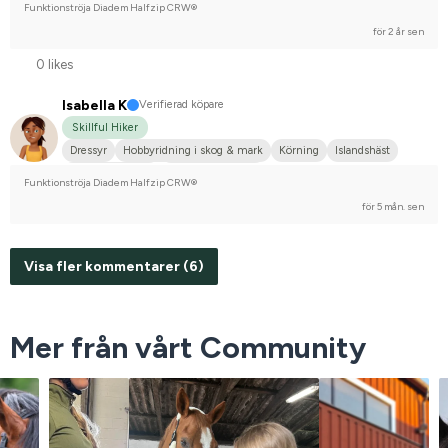
Funktionströja Diadem Halfzip CRW®
för 2 år sen
0 likes
Isabella K
Verifierad köpare
Skillful Hiker
Dressyr
Hobbyridning i skog & mark
Körning
Islandshäst
Shetlandsponny
Nej, jag tävlar inte
Funktionströja Diadem Halfzip CRW®
för 5 mån. sen
Visa fler kommentarer (6)
Mer från vårt Community