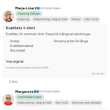
Marja-Liisa V
Verifierad köpare
Exploring Galloper
Hoppning
Hobbyridning i skog & mark
Dressyr
Liten hund
Estnisk Häst
Finskt kallblod
Annan häst
Korsning med halvblod
Kvalitets t-shirt
Nej, jag tävlar inte
Kvalitets, fin sommart-shirt. Passar till många användningar.
Andas
Ärmarna är lite för långa
Kvalitetsmaterial
Bra modell
Visa original
Funktionströja Diadem Halfzip CRW®
för 2 år sen
2 likes
Margareta B
Verifierad köpare
Comfortable Expert
Hobbyridning i skog & mark
Stor hund
Korsning med halvblod
Nej, jag tävlar inte