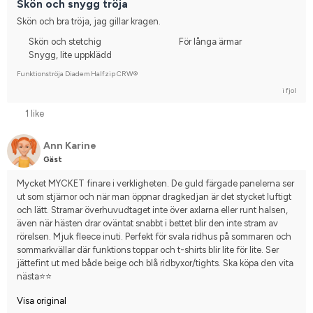
Skön och snygg tröja
Skön och bra tröja, jag gillar kragen.
Skön och stetchig
För långa ärmar
Snygg, lite uppklädd
Funktionströja Diadem Halfzip CRW®
i fjol
1 like
Ann Karine
Gäst
Mycket MYCKET finare i verkligheten. De guld färgade panelerna ser 
ut som stjärnor och när man öppnar dragkedjan är det stycket luftigt 
och lätt. Stramar överhuvudtaget inte över axlarna eller runt halsen, 
även när hästen drar oväntat snabbt i bettet blir den inte stram av 
rörelsen. Mjuk fleece inuti. Perfekt för svala ridhus på sommaren och 
sommarkvällar där funktions toppar och t-shirts blir lite för lite. Ser 
jättefint ut med både beige och blå ridbyxor/tights. Ska köpa den vita 
nästa⭐️⭐️
Visa original