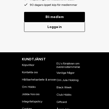
90 dagars öppet köp för medlemmar
Bli medlem
Logga in
KUNDTJÄNST
EU:s försäkran om
Köpvillkor
överensstämmelse
Kontakta oss
Vanliga frågor
Hållbarhetsarbete & ansvar
Om Jula Holding
Om Hööks
Black Week
Jobba hos oss
Club Hööks
Integritetspolicy
Giftcard
Cookies