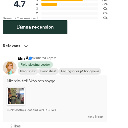
4.7
4
27%
3
0%
2
0%
1
0%
Baserat på 11 recensioner
Lämna recension
Relevans
Elin Å
Verifierad köpare
Field plowing Leader
Islandshäst
Islandshäst
Tävlingsrider på hobbynivå
Mkt prisvärd! Skön och snygg.
Funktionströja Diadem Halfzip CRW®
för 2 år sen
2 likes