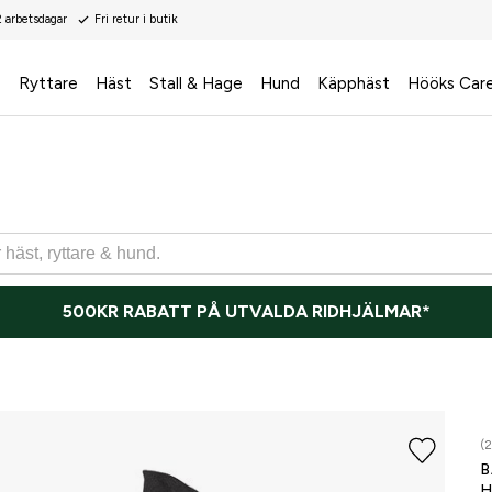
2 arbetsdagar
Fri retur i butik
s
Ryttare
Häst
Stall & Hage
Hund
Käpphäst
Hööks Car
500KR RABATT PÅ UTVALDA RIDHJÄLMAR*
(2
B
H