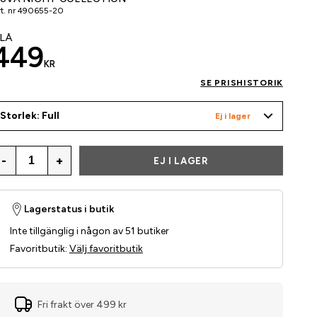
t. nr
490655-20
LÅ
449
KR
SE PRISHISTORIK
Storlek: Full
Ej i lager
-
+
EJ I LAGER
Lagerstatus i butik
Inte tillgänglig i någon av 51 butiker
Favoritbutik
:
Välj favoritbutik
Fri frakt över 499 kr