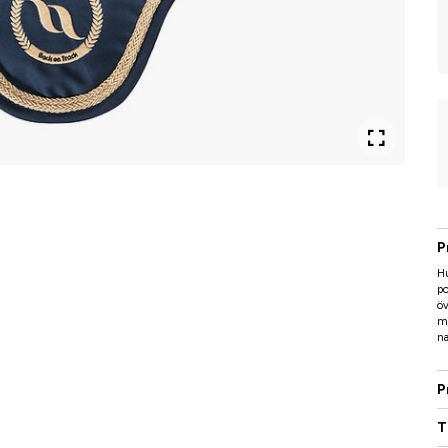
P
Hu
po
öv
ma
n
P
T