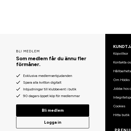
KUNDTJ
BLI MEDLEM
Köpvillkor
Som medlem får du ännu fler
Kontakta os
förmåner.
Hållbarhets
Exklusiva medlemserbjudanden
Om Hööks
Spara alla kvitton digitalt
Jobba hos o
Inbjudningar till klubbevent i butik
90 dagars öppet köp för medlemmar
Integritetsp
Cookies
Bli medlem
Hitta butik
Logga in
PRENU