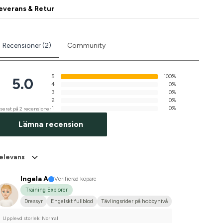
everans & Retur
Recensioner (2)
Community
5
100%
5.0
4
0%
3
0%
2
0%
1
0%
serat på 2 recensioner
Lämna recension
elevans
Ingela A
Verifierad köpare
Training Explorer
Dressyr
Engelskt fullblod
Tävlingsrider på hobbynivå
Upplevd storlek: Normal