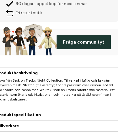
90 dagars öppet köp för medlemmar
Fri retur i butik
Fråga communityt
roduktbeskrivning
va från Back on Tracks Night Collection. Tillverkad i luftig och bekväm
lyester-mesh. Stretchigt elastantyg för bra passform över öronen. Fodrad
er nacke och panna med Welltex, Back on Tracks patenterade material. Ett
terial som ökar blodcirkulationen och motverkar på så sätt spänningar i
ackmuskulaturen.
roduktspecifikation
illverkare