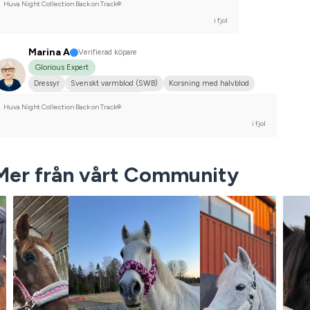
Huva Night Collection Back on Track®
i fjol
Marina A
Verifierad köpare
Glorious Expert
Dressyr
Svenskt varmblod (SWB)
Korsning med halvblod
Tävlingsrider på avancerad nivå
Huva Night Collection Back on Track®
i fjol
Mer från vårt Community