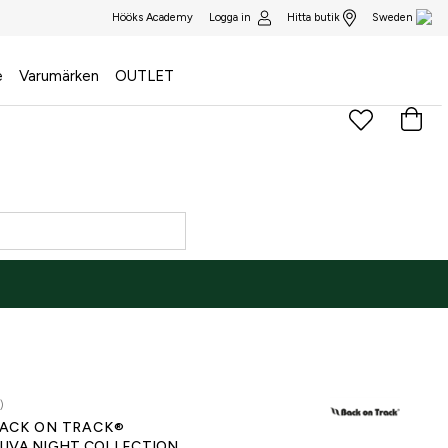
Logga in
Hitta butik
Hööks Academy
Sweden
e
Varumärken
OUTLET
)
ACK ON TRACK®
UVA NIGHT COLLECTION