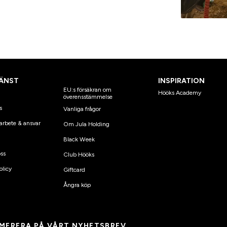
ÄNST
INSPIRATION
EU:s försäkran om
Hööks Academy
överensstämmelse
s
Vanliga frågor
arbete & ansvar
Om Jula Holding
Black Week
ss
Club Hööks
olicy
Giftcard
Ångra köp
MERERA PÅ VÅRT NYHETSBREV