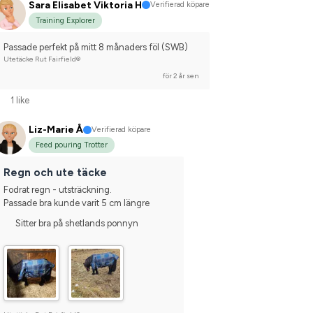
Sara Elisabet Viktoria H
Verifierad köpare
Training Explorer
Passade perfekt på mitt 8 månaders föl (SWB)
Utetäcke Rut Fairfield®
för 2 år sen
1 like
Liz-Marie Å
Verifierad köpare
Feed pouring Trotter
Regn och ute täcke
Fodrat regn - utsträckning.
Passade bra kunde varit 5 cm längre
Sitter bra på shetlands ponnyn