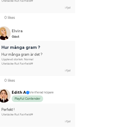
Utetäcke Rut Fairfield®
i fjol
0 likes
Elvira
Gäst
Hur många gram ?
Hur många gram är det ?
Upplevd storlek: Normal
Utetäcke Rut Fairfield®
i fjol
0 likes
Edith A
Verifierad köpare
Playful Contender
Perfekt !
Utetäcke Rut Fairfield®
i fjol