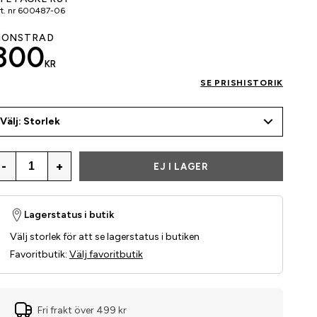
t. nr
600487-06
ÖNSTRAD
300
KR
SE PRISHISTORIK
Välj: Storlek
-
+
EJ I LAGER
Lagerstatus i butik
Välj storlek för att se lagerstatus i butiken
Favoritbutik
:
Välj favoritbutik
Fri frakt över 499 kr