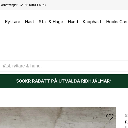
2 arbetsdagar
Fri retur i butik
s
Ryttare
Häst
Stall & Hage
Hund
Käpphäst
Hööks Car
500KR RABATT PÅ UTVALDA RIDHJÄLMAR*
(6
F
U