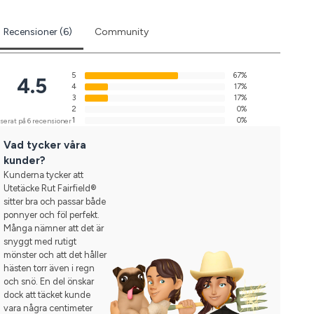
Recensioner (6)
Community
5
67%
4.5
4
17%
3
17%
2
0%
1
0%
serat på 6 recensioner
Vad tycker våra
kunder?
Kunderna tycker att
Utetäcke Rut Fairfield®
sitter bra och passar både
ponnyer och föl perfekt.
Många nämner att det är
snyggt med rutigt
mönster och att det håller
hästen torr även i regn
och snö. En del önskar
dock att täcket kunde
vara några centimeter