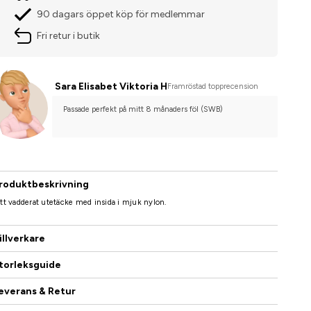
90 dagars öppet köp för medlemmar
Fri retur i butik
Sara Elisabet Viktoria H
Framröstad topprecension
Passade perfekt på mitt 8 månaders föl (SWB)
roduktbeskrivning
tt vadderat utetäcke med insida i mjuk nylon.
illverkare
torleksguide
everans & Retur