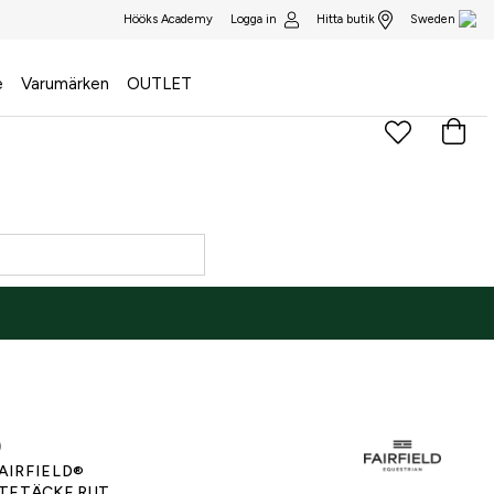
Logga in
Hitta butik
Hööks Academy
Sweden
e
Varumärken
OUTLET
)
AIRFIELD®
TETÄCKE RUT