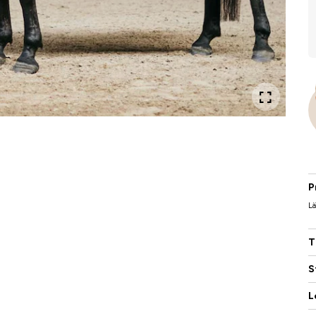
P
Lä
T
S
L