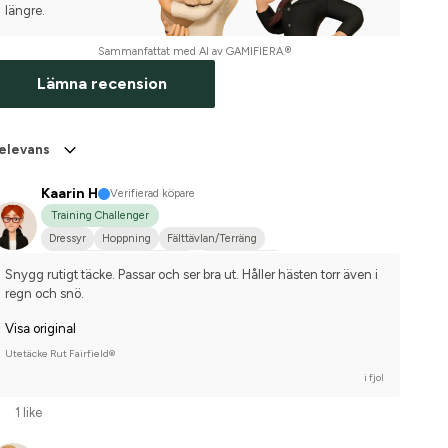
längre.
Sammanfattat med AI av GAMIFIERA.®
Lämna recension
elevans
Kaarin H
Verifierad köpare
Training Challenger
Dressyr
Hoppning
Fälttävlan/Terräng
Hobbyridning i skog & mark
Finskt kallblod
Snygg rutigt täcke. Passar och ser bra ut. Håller hästen torr även i 
Tävlingsrider på hobbynivå
regn och snö.
Visa original
Utetäcke Rut Fairfield®
i fjol
1 like