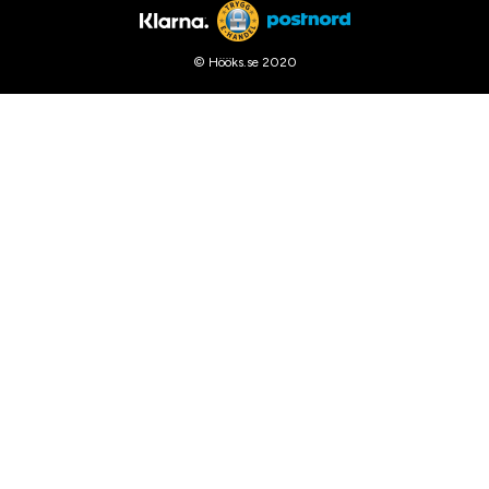
© Hööks.se 2020