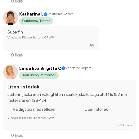
0 likes
Katharina L
Verifierad köpare
Outdoorsy Trotter
Superfin
Vindjacka Fleece Buttons CRW®
i fjol
0 likes
Linda Eva Birgitta C
Verifierad köpare
Trail riding Performer
Liten i storlek
Jättefin jacka men väldigt liten i storlek, skulle säga att 146/152 mer 
motsvarar en 128-134
Väldigt bra med reflexer
Liten i storlek
Vindjacka Fleece Buttons CRW®
för 2 år sen
0 likes