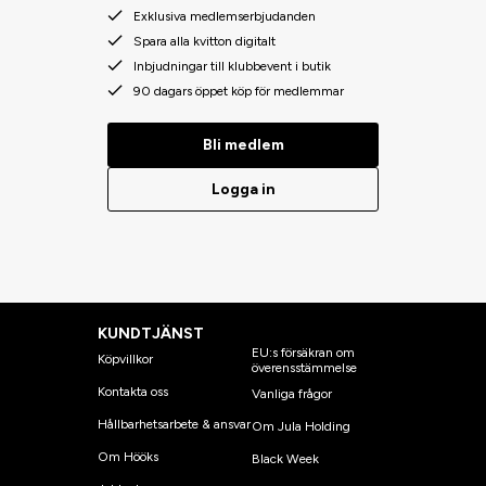
Exklusiva medlemserbjudanden
Spara alla kvitton digitalt
Inbjudningar till klubbevent i butik
90 dagars öppet köp för medlemmar
Bli medlem
Logga in
KUNDTJÄNST
EU:s försäkran om
Köpvillkor
överensstämmelse
Kontakta oss
Vanliga frågor
Hållbarhetsarbete & ansvar
Om Jula Holding
Om Hööks
Black Week