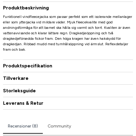
Produktbeskrivning
Funktionell vindfleecejacka som passar perfekt som ett isolerande mellanlager
eller som ytterjacka vid mildare väder. Mjuk fleecekvalite med god
andningsförmåga för att barnet ska hålla sig varmt och torrt. Kvaliten är även
vattenavvisande och klarar lättare regn. Dragkedjeöppning och två
dragkedjeförsedda fickor fram. Den höga kragen har även hakskydd för
dragkedjan. Ribbad mudd med tumhålsöppning vid ärmslut. Reflexdetaljer
fram och bak.
Produktspecifikation
Tillverkare
Storleksguide
Leverans & Retur
Recensioner (8)
Community