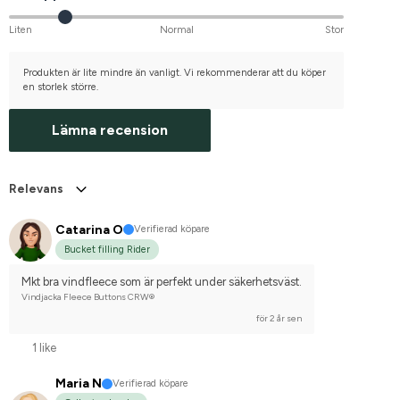
Liten
Normal
Stor
Produkten är lite mindre än vanligt. Vi rekommenderar att du köper
en storlek större.
Lämna recension
Relevans
Catarina O
Verifierad köpare
Bucket filling Rider
Mkt bra vindfleece som är perfekt under säkerhetsväst.
Vindjacka Fleece Buttons CRW®
för 2 år sen
1 like
Maria N
Verifierad köpare