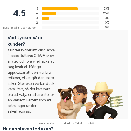
5
63%
4.5
4
25%
3
13%
2
0%
1
0%
Baserat på 8 recensioner
Vad tycker våra
kunder?
Kunder tycker att Vindjacka
Fleece Buttons CRW® är en
snygg och bra vindjacka av
hög kvalitet. Många
uppskattar att den har bra
reflexer, vilket gör den extra
säker. Storleken verkar dock
vara liten, så det kan vara
bra att välja en större storlek
än vanligt. Perfekt som ett
extra lager under
säkerhetsväst.
Sammanfattat med AI av GAMIFIERA.®
Hur upplevs storleken?