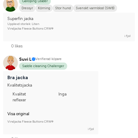
Galloping Leader
Dressyr
Körning
Stor hund
Svenskt varmblod (SWB)
Shetlandsponny
Nej, jag tävlar inte
Superfin jacka
Upplevd storlek: Liten
Vindjacka Fleece Buttons CRW®
i fjol
0 likes
Suvi L
Verifierad köpare
Saddle cleaning Challenger
Bra jacka
Kvalitetsjacka
Kvalitet
Inga
reflexer
Visa original
Vindjacka Fleece Buttons CRW®
i fjol