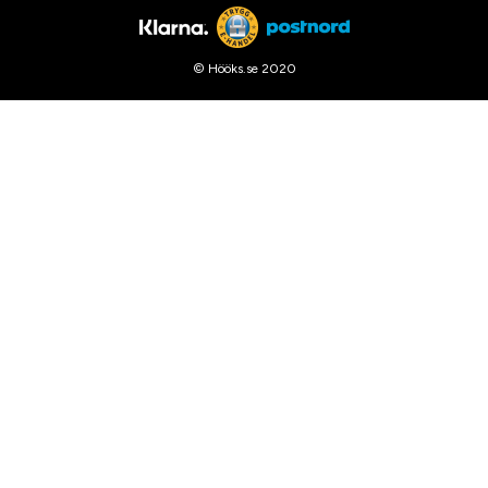
© Hööks.se 2020