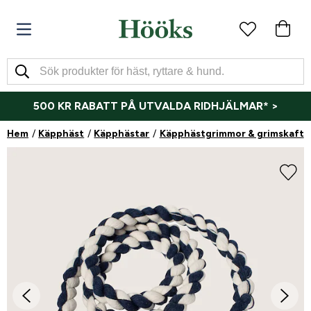
500 KR RABATT PÅ UTVALDA RIDHJÄLMAR* >
Hem
Käpphäst
Käpphästar
Käpphästgrimmor & grimskaft