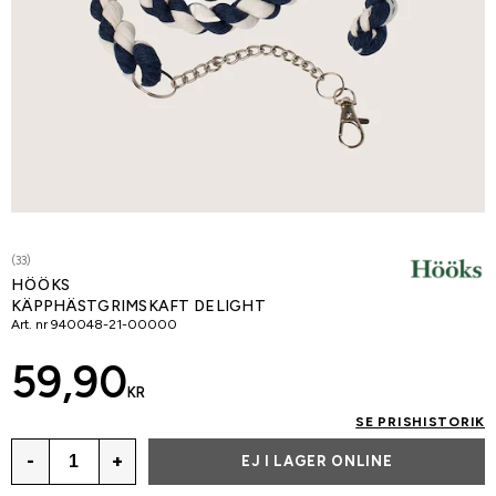
(33)
HÖÖKS
KÄPPHÄSTGRIMSKAFT DELIGHT
Art. nr
940048-21-00000
59,90
KR
SE PRISHISTORIK
-
+
EJ I LAGER ONLINE