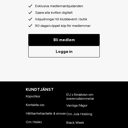
Exklusiva medlemserbjudanden
Spara alla kvitton digitalt
Inbjudningar till klubbevent i butik
90 dagars öppet köp för medlemmar
Bli medlem
Logga in
KUNDTJÄNST
EU:s försäkran om
Köpvillkor
överensstämmelse
Kontakta oss
Vanliga frågor
Hållbarhetsarbete & ansvar
Om Jula Holding
Om Hööks
Black Week