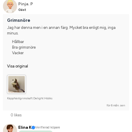
Pinja. P
Gäst
Grimsnöre
Jag har denna men i en annan färg. Mycket bra enligt mig, inga 
minus.
Hållbar
Bra grimsnöre
Vacker
Visa original
Käpphästgrimskaft Delight Hööks
för 6 mån. sen
0 likes
Elina K
Verifierad köpare