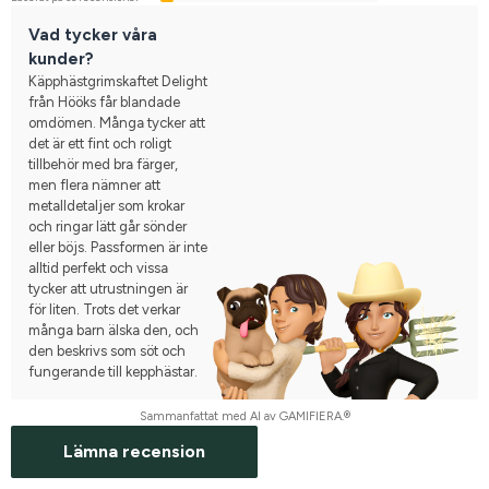
Vad tycker våra
kunder?
Käpphästgrimskaftet Delight
från Hööks får blandade
omdömen. Många tycker att
det är ett fint och roligt
tillbehör med bra färger,
men flera nämner att
metalldetaljer som krokar
och ringar lätt går sönder
eller böjs. Passformen är inte
alltid perfekt och vissa
tycker att utrustningen är
för liten. Trots det verkar
många barn älska den, och
den beskrivs som söt och
fungerande till kepphästar.
Sammanfattat med AI av GAMIFIERA.®
Lämna recension