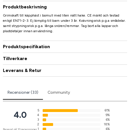
Produktbeskrivning
Grimskaft till käpphäst i bomull med liten nätt hake. CE märkt och testad
enligt EN71-2-3. Ej lämplig till barn under 3 år. Kvävningsrisk p.g.a smådelar.
samt strypningsrisk p.g.a. långa snören/remmar. Tag bort alla lappar och
plastdetaljer innan användning.
Produktspecifikation
Tillverkare
Leverans & Retur
Recensioner (33)
Community
5
61%
4.0
4
9%
3
6%
2
18%
1
6%
Baserat på 33 recensioner