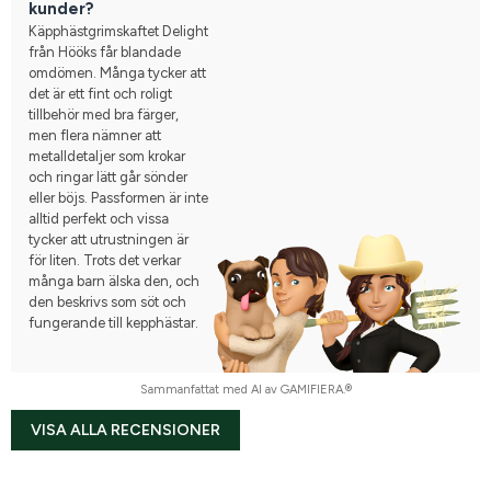
kunder?
Käpphästgrimskaftet Delight
från Hööks får blandade
omdömen. Många tycker att
det är ett fint och roligt
tillbehör med bra färger,
men flera nämner att
metalldetaljer som krokar
och ringar lätt går sönder
eller böjs. Passformen är inte
alltid perfekt och vissa
tycker att utrustningen är
för liten. Trots det verkar
många barn älska den, och
den beskrivs som söt och
fungerande till kepphästar.
Sammanfattat med AI av GAMIFIERA.®
VISA ALLA RECENSIONER