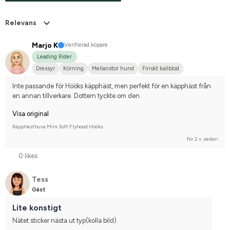
Relevans
Marjo K
Verifierad köpare
Leading Rider
Dressyr
Körning
Mellanstor hund
Finskt kallblod
Nej, jag tävlar inte
Inte passande för Hööks käpphäst, men perfekt för en käpphäst från 
en annan tillverkare. Dottern tyckte om den.
Visa original
Käpphästhuva Mini Soft Flyhood Hööks
för 2 v. sedan
0 likes
Tess
Gäst
Lite konstigt
Nätet sticker nästa ut typ(kolla bild)