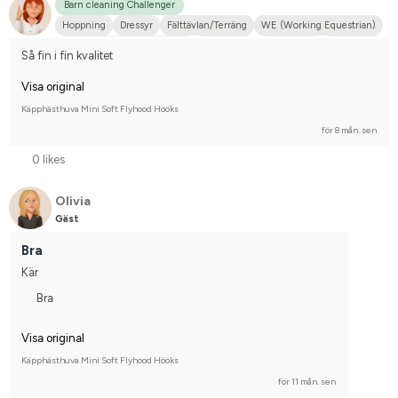
Barn cleaning Challenger
Hoppning
Dressyr
Fälttävlan/Terräng
WE (Working Equestrian)
Hobbyridning i skog & mark
Islandshäst
Liten hund
Annan häst
Så fin i fin kvalitet
Tävlingsrider på hobbynivå
Visa original
Käpphästhuva Mini Soft Flyhood Hööks
för 8 mån. sen
0 likes
Olivia
Gäst
Bra
Kär
Bra
Visa original
Käpphästhuva Mini Soft Flyhood Hööks
för 11 mån. sen