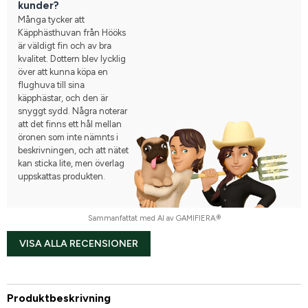
kunder?
Många tycker att
Käpphästhuvan från Hööks
är väldigt fin och av bra
kvalitet. Dottern blev lycklig
över att kunna köpa en
flughuva till sina
käpphästar, och den är
snyggt sydd. Några noterar
att det finns ett hål mellan
öronen som inte nämnts i
beskrivningen, och att nätet
kan sticka lite, men överlag
uppskattas produkten.
Sammanfattat med AI av GAMIFIERA.®
VISA ALLA RECENSIONER
Produktbeskrivning