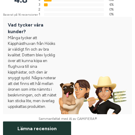
3
6%
2
0%
1
0%
Baserat på 16 recensioner
Vad tycker våra
kunder?
Många tycker att
Käpphästhuvan från Hööks
är väldigt fin och av bra
kvalitet. Dottern blev lycklig
över att kunna köpa en
flughuva till sina
käpphästar, och den är
snyggt sydd. Några noterar
att det finns ett hål mellan
öronen som inte nämnts i
beskrivningen, och att nätet
kan sticka lite, men överlag
uppskattas produkten.
Sammanfattat med AI av GAMIFIERA.®
Lämna recension