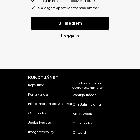
Inbjudningar till klubbevent i butik
90 dagars öppet köp för medlemmar
Bli medlem
Logga in
KUNDTJÄNST
EU:s försäkran om
Köpvillkor
överensstämmelse
Kontakta oss
Vanliga frågor
Hållbarhetsarbete & ansvar
Om Jula Holding
Om Hööks
Black Week
Jobba hos oss
Club Hööks
Integritetspolicy
Giftcard