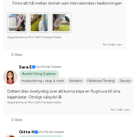
Finns ett hål mellan öronen som inte nämndes i beskrivningen
Käpphästhuva Mini Soft Flyhood Hööks
för 3 mån. sen
0 likes
Sara E
Verifierad köpare
Bucket filling Explorer
Hobbyridning i skog & mark
Western
Fälttävlan/Terräng
Dressyr
Hoppning
Liten hund
Russ
Annan häst
Dottern blev överlycklig över att kunna köpa en flughuva till sina 
Tävlingsrider på hobbynivå
käpphästar. Otroligt välsydd 🤩
Käpphästhuva Mini Soft Flyhood Hööks
för 7 mån. sen
0 likes
Gitte H
Verifierad köpare