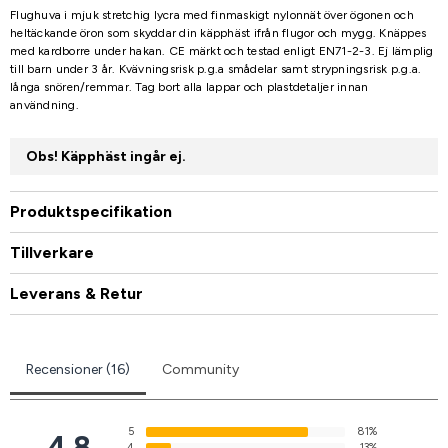
Flughuva i mjuk stretchig lycra med finmaskigt nylonnät över ögonen och
heltäckande öron som skyddar din käpphäst ifrån flugor och mygg. Knäppes
med kardborre under hakan. CE märkt och testad enligt EN71-2-3. Ej lämplig
till barn under 3 år. Kvävningsrisk p.g.a smådelar samt strypningsrisk p.g.a.
långa snören/remmar. Tag bort alla lappar och plastdetaljer innan
användning.
Obs! Käpphäst ingår ej.
Produktspecifikation
Tillverkare
Leverans & Retur
Recensioner (16)
Community
5
81%
4.8
4
13%