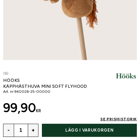
(16)
HÖÖKS
KÄPPHÄSTHUVA MINI SOFT FLYHOOD
Art. nr
940026-25-00000
99,90
KR
SE PRISHISTORIK
-
+
LÄGG I VARUKORGEN