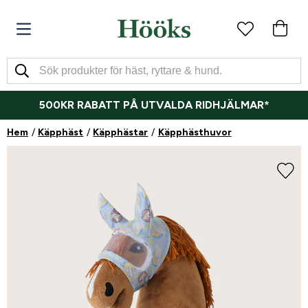
500KR RABATT PÅ UTVALDA RIDHJÄLMAR*
Hem
Käpphäst
Käpphästar
Käpphästhuvor