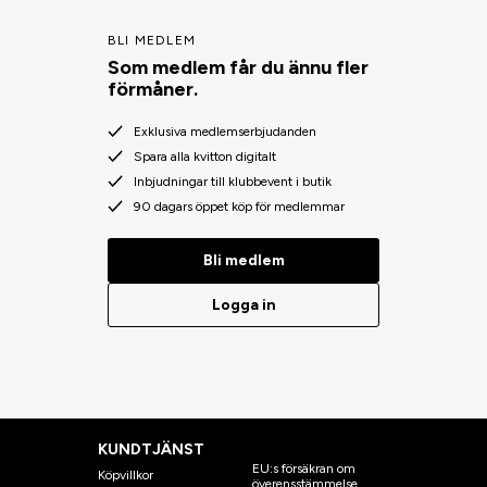
BLI MEDLEM
Som medlem får du ännu fler
förmåner.
Exklusiva medlemserbjudanden
Spara alla kvitton digitalt
Inbjudningar till klubbevent i butik
90 dagars öppet köp för medlemmar
Bli medlem
Logga in
KUNDTJÄNST
EU:s försäkran om
Köpvillkor
överensstämmelse