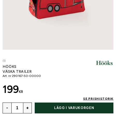
(1)
HÖÖKS
VÄSKA TRAILER
Art. nr
290167-50-00000
199
KR
SE PRISHISTORIK
-
+
LÄGG I VARUKORGEN