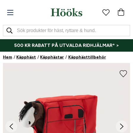
500 KR RABATT PÅ UTVALDA RIDHJÄLMAR* >
Hem
Käpphäst
Käpphästar
Käpphästtillbehör