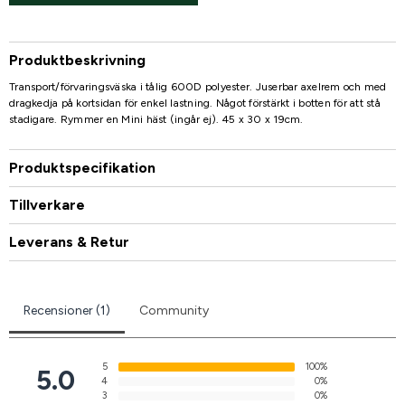
Produktbeskrivning
Transport/förvaringsväska i tålig 600D polyester. Juserbar axelrem och med
dragkedja på kortsidan för enkel lastning. Något förstärkt i botten för att stå
stadigare. Rymmer en Mini häst (ingår ej). 45 x 30 x 19cm.
Produktspecifikation
Tillverkare
Leverans & Retur
Recensioner (1)
Community
5
100%
5.0
4
0%
3
0%