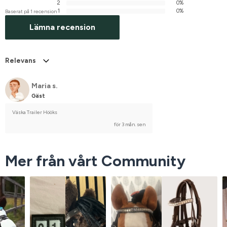
2
0%
1
0%
Baserat på 1 recension
Lämna recension
Relevans
Maria s.
Gäst
Väska Trailer Hööks
för 3 mån. sen
Mer från vårt Community