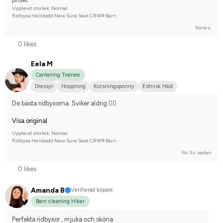
Upplevd storlek: Normal
Ridbyxa Helskodd New Sure Seat CRW® Barn
förra v.
0 likes
Eela M
Cantering Trainee
Dressyr
Hoppning
Korsningsponny
Estnisk Häst
Tävlingsrider på avancerad nivå
De bästa ridbyxorna. Sviker aldrig.👍🏼
Visa original
Upplevd storlek: Normal
Ridbyxa Helskodd New Sure Seat CRW® Barn
för 3 v. sedan
0 likes
Amanda B
Verifierad köpare
Barn cleaning Hiker
Perfekta ridbyxor , mjuka och sköna.