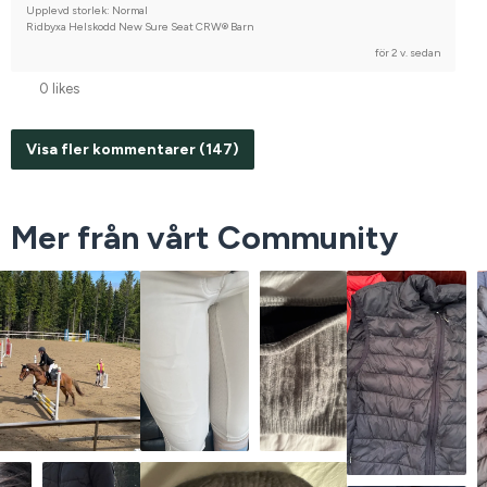
Upplevd storlek: Normal
Ridbyxa Helskodd New Sure Seat CRW® Barn
för 2 v. sedan
0 likes
Visa fler kommentarer (147)
Mer från vårt Community