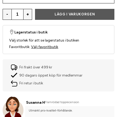
-
+
LÄGG I VARUKORGEN
Lagerstatus i butik
Välj storlek för att se lagerstatus i butiken
Favoritbutik
:
Välj favoritbutik
Fri frakt över 499 kr
90 dagars öppet köp för medlemmar
Fri retur i butik
Susanna H
Framröstad topprecension
Utmärkt pris-kvalitet-förhållande.