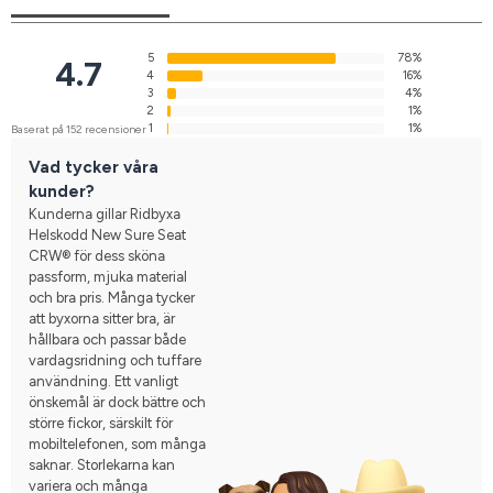
5
78%
4.7
4
16%
3
4%
2
1%
1
1%
Baserat på 152 recensioner
Vad tycker våra
kunder?
Kunderna gillar Ridbyxa
Helskodd New Sure Seat
CRW® för dess sköna
passform, mjuka material
och bra pris. Många tycker
att byxorna sitter bra, är
hållbara och passar både
vardagsridning och tuffare
användning. Ett vanligt
önskemål är dock bättre och
större fickor, särskilt för
mobiltelefonen, som många
saknar. Storlekarna kan
variera och många