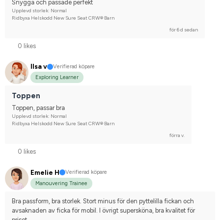
Snygga och passade perfekt
Upplevd storlek: Normal
Ridbyxa Helskodd New Sure Seat CRW® Barn
för 6 d sedan
0 likes
Ilsa v
Verifierad köpare
Exploring Learner
Toppen
Toppen, passar bra
Upplevd storlek: Normal
Ridbyxa Helskodd New Sure Seat CRW® Barn
förra v.
0 likes
Emelie H
Verifierad köpare
Manouvering Trainee
Bra passform, bra storlek. Stort minus för den pyttelilla fickan och 
avsaknaden av ficka för mobil. I övrigt supersköna, bra kvalitet för 
priset.