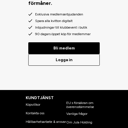
förmåner.
Exklusiva medlemserbjudanden
Spara alla kvitton digitalt
Inbjudningar till klubbevent i butik
90 dagars öppet köp för medlemmar
Bli medlem
Logga in
KUNDTJÄNST
EU:s försäkran om
Köpvillkor
överensstämmelse
Kontakta oss
Vanliga frågor
Hållbarhetsarbete & ansvar
Om Jula Holding