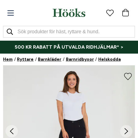
500 KR RABATT PÅ UTVALDA RIDHJÄLMAR* >
Hem
Ryttare
Barnkläder
Barnridbyxor
Helskodda