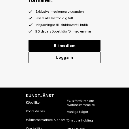
förmåner.
Exklusiva medlemserbjudanden
Spara alla kvitton digitalt
Inbjudningar till klubbevent i butik
90 dagars öppet köp för medlemmar
Bli medlem
Logga in
KUNDTJÄNST
EU:s försäkran om
Köpvillkor
överensstämmelse
Kontakta oss
Vanliga frågor
Hållbarhetsarbete & ansvar
Om Jula Holding
Om Hööks