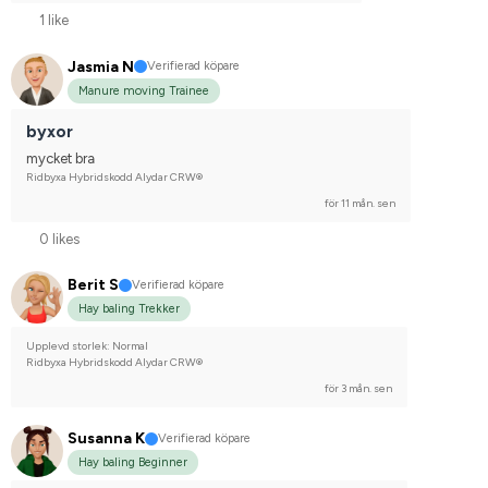
1 like
Jasmia N
Verifierad köpare
Manure moving Trainee
byxor
mycket bra
Ridbyxa Hybridskodd Alydar CRW®
för 11 mån. sen
0 likes
Berit S
Verifierad köpare
Hay baling Trekker
Upplevd storlek: Normal
Ridbyxa Hybridskodd Alydar CRW®
för 3 mån. sen
Susanna K
Verifierad köpare
Hay baling Beginner