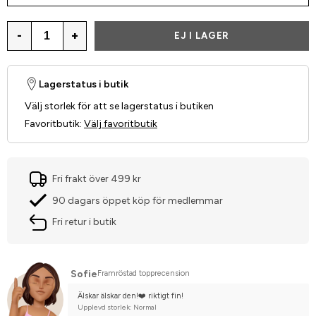
-
+
EJ I LAGER
Lagerstatus i butik
Välj storlek för att se lagerstatus i butiken
Favoritbutik
:
Välj favoritbutik
Fri frakt över 499 kr
90 dagars öppet köp för medlemmar
Fri retur i butik
Sofie
Framröstad topprecension
Älskar älskar den!❤️ riktigt fin!
Upplevd storlek: Normal