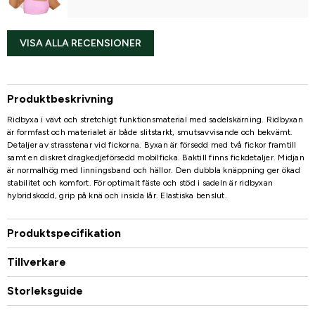
VISA ALLA RECENSIONER
Produktbeskrivning
Ridbyxa i vävt och stretchigt funktionsmaterial med sadelskärning. Ridbyxan
är formfast och materialet är både slitstarkt, smutsavvisande och bekvämt.
Detaljer av strasstenar vid fickorna. Byxan är försedd med två fickor framtill
samt en diskret dragkedjeförsedd mobilficka. Baktill finns fickdetaljer. Midjan
är normalhög med linningsband och hällor. Den dubbla knäppning ger ökad
stabilitet och komfort. För optimalt fäste och stöd i sadeln är ridbyxan
hybridskodd, grip på knä och insida lår. Elastiska benslut.
Produktspecifikation
Tillverkare
Storleksguide