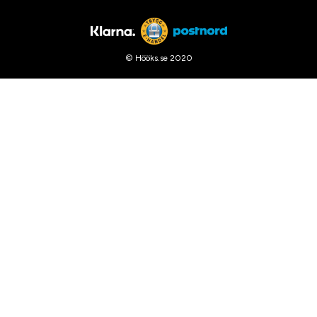
© Hööks.se 2020