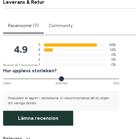
Leverans & Retur
Recensioner (7)
Community
5
86%
4.9
4
14%
3
0%
2
0%
1
0%
Baserat på 7 recensioner
Hur upplevs storleken?
Liten
Normal
Stor
Produkten är lagom i storlekarna. Vi rekommenderar att du köper
din vanliga storlek.
Lämna recension
Relevans