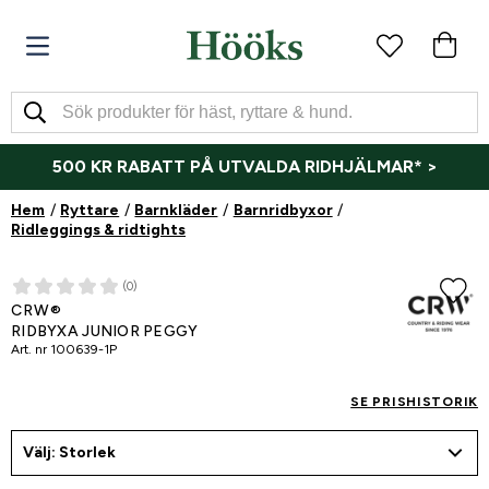
500 KR RABATT PÅ UTVALDA RIDHJÄLMAR* >
Hem
Ryttare
Barnkläder
Barnridbyxor
Ridleggings & ridtights
(0)
CRW®
RIDBYXA JUNIOR PEGGY
Art. nr
100639-1P
SE PRISHISTORIK
Välj: Storlek