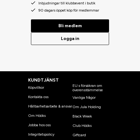
Inbjudningar till klubbevent i butik
90 dagars öppet köp för medlemmar
Bli medlem
Logga in
KUNDTJÄNST
EU:s försäkran om
Köpvillkor
överensstämmelse
Kontakta oss
Vanliga frågor
Hållbarhetsarbete & ansvar
Om Jula Holding
Om Hööks
Black Week
Jobba hos oss
Club Hööks
Integritetspolicy
Giftcard