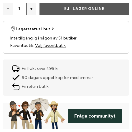
-
+
EJ I LAGER ONLINE
Lagerstatus i butik
Inte tillgänglig i någon av 51 butiker
Favoritbutik
:
Välj favoritbutik
Fri frakt över 499 kr
90 dagars öppet köp för medlemmar
Fri retur i butik
Fråga communityt