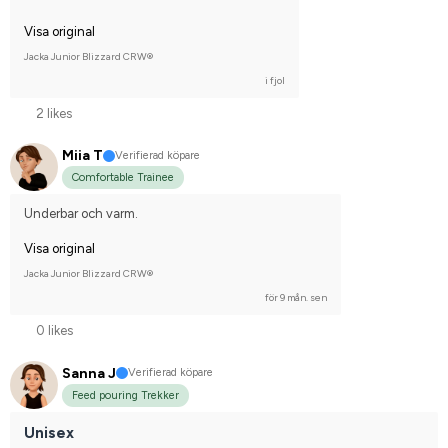
Visa original
Jacka Junior Blizzard CRW®
i fjol
2 likes
Miia T
Verifierad köpare
Comfortable Trainee
Underbar och varm.
Visa original
Jacka Junior Blizzard CRW®
för 9 mån. sen
0 likes
Sanna J
Verifierad köpare
Feed pouring Trekker
Unisex