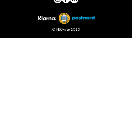
© Hööks.se 2020