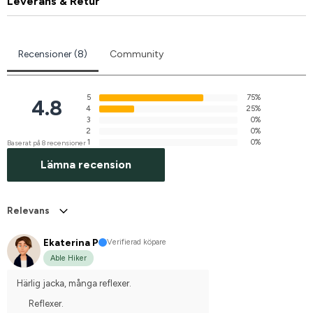
Leverans & Retur
Recensioner (8)
Community
5
75%
4.8
4
25%
3
0%
2
0%
1
0%
Baserat på 8 recensioner
Lämna recension
Relevans
Ekaterina P
Verifierad köpare
Able Hiker
Härlig jacka, många reflexer.
Reflexer.