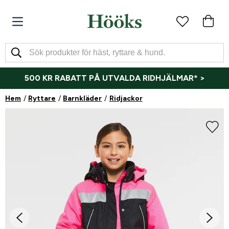
500 KR RABATT PÅ UTVALDA RIDHJÄLMAR* >
Hem
Ryttare
Barnkläder
Ridjackor