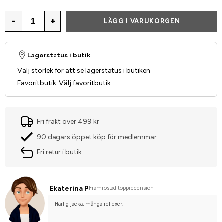
-
+
LÄGG I VARUKORGEN
Lagerstatus i butik
Välj storlek för att se lagerstatus i butiken
Favoritbutik
:
Välj favoritbutik
Fri frakt över 499 kr
90 dagars öppet köp för medlemmar
Fri retur i butik
Ekaterina P
Framröstad topprecension
Härlig jacka, många reflexer.