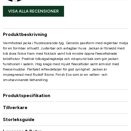
VISA ALLA RECENSIONER
Produktbeskrivning
Varmfodrad jacka i fluorescerande tyg. Generös passform med reglerbar midja
för en formbar silhuett. Justerbar och avtagbar huva. Jackan är försedd med
två stora fickor fram med ficklock samt två mindre öppna fleecefodrade
bröstfickor. Praktisk tvåvägsdragkedja och ridsprund bak som gör jackan
funktionell i sadeln. Hög krage med mjukt fleecefoder samt ärmslut med
fleecemuddar. Flertalet reflexdetaljer för god synlighet. Jackan är
impregnerad med Rudolf Bionic Finish Eco som är en vatten- och
smutsavvisande behandling.
Produktspecifikation
Tillverkare
Storleksguide