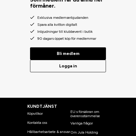
förmåner.
Exklusiva medlemserbjudanden
Spara alla kvitton digitalt
Inbjudningar till klubbevent i butik
90 dagars öppet köp för medlemmar
Bli medlem
Logga in
KUNDTJÄNST
EU:s försäkran om
Köpvillkor
överensstämmelse
Kontakta oss
Vanliga frågor
Hållbarhetsarbete & ansvar
Om Jula Holding