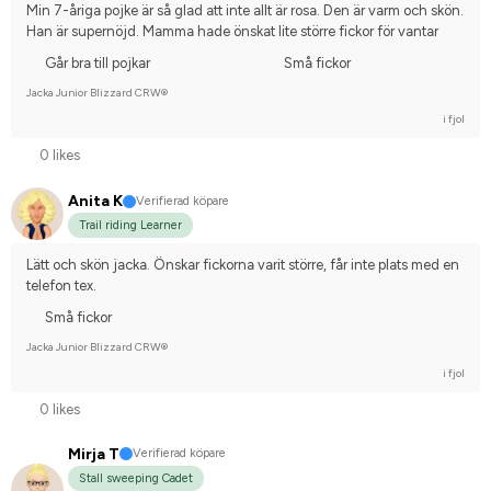
Min 7-åriga pojke är så glad att inte allt är rosa. Den är varm och skön. 
Han är supernöjd. Mamma hade önskat lite större fickor för vantar
Går bra till pojkar
Små fickor
Jacka Junior Blizzard CRW®
i fjol
0 likes
Anita K
Verifierad köpare
Trail riding Learner
Lätt och skön jacka. Önskar fickorna varit större, får inte plats med en 
telefon tex.
Små fickor
Jacka Junior Blizzard CRW®
i fjol
0 likes
Mirja T
Verifierad köpare
Stall sweeping Cadet