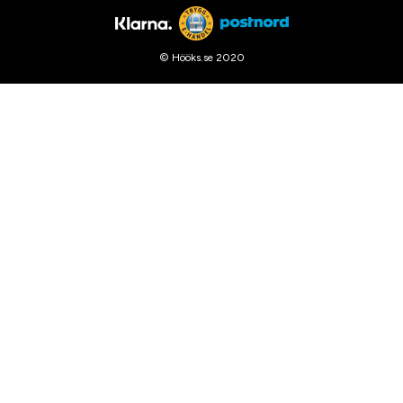
© Hööks.se 2020