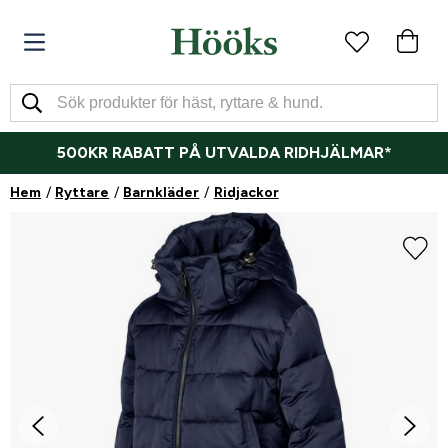
500KR RABATT PÅ UTVALDA RIDHJÄLMAR*
Hem
Ryttare
Barnkläder
Ridjackor