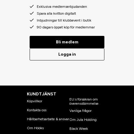
Exklusiva medlemserbjudanden
Spara alla kvitton digitalt
Inbjudningar till klubbevent i butik
90 dagars öppet köp för medlemmar
Bli medlem
Logga in
KUNDTJÄNST
EU:s försäkran om
Köpvillkor
överensstämmelse
Kontakta oss
Vanliga frågor
Hållbarhetsarbete & ansvar
Om Jula Holding
Om Hööks
Black Week