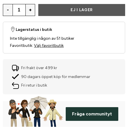
-
+
EJ I LAGER
Lagerstatus i butik
Inte tillgänglig i någon av 51 butiker
Favoritbutik
:
Välj favoritbutik
Fri frakt över 499 kr
90 dagars öppet köp för medlemmar
Fri retur i butik
Fråga communityt