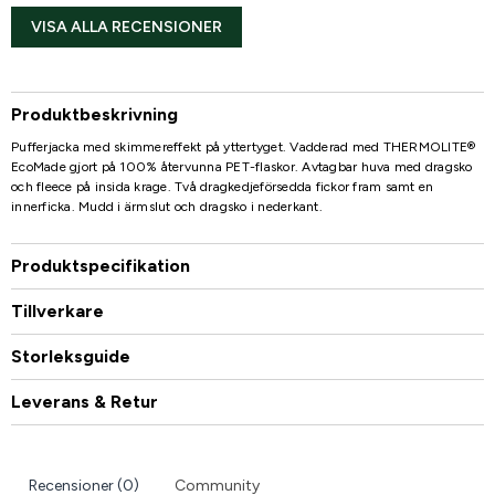
VISA ALLA RECENSIONER
Produktbeskrivning
Pufferjacka med skimmereffekt på yttertyget. Vadderad med THERMOLITE®
EcoMade gjort på 100% återvunna PET-flaskor. Avtagbar huva med dragsko
och fleece på insida krage. Två dragkedjeförsedda fickor fram samt en
innerficka. Mudd i ärmslut och dragsko i nederkant.
Produktspecifikation
Tillverkare
Storleksguide
Leverans & Retur
Recensioner (0)
Community