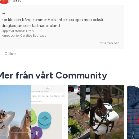
Gäst
…
För lite och trång kommer Helst inte köpa igen men också 
dragkedjan som fastnade ibland
Upplevd storlek: Liten
Kappa Junior Candice Equipage
för 4 mån. sen
0 likes
Mer från vårt Community