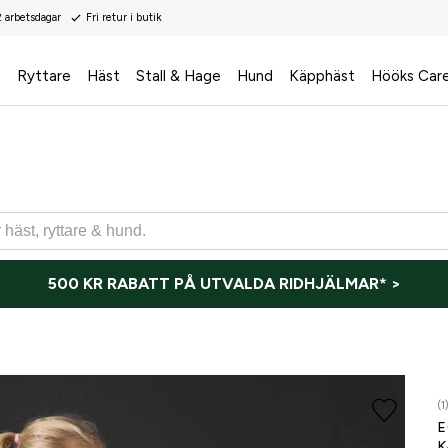
2 arbetsdagar
Fri retur i butik
s
Ryttare
Häst
Stall & Hage
Hund
Käpphäst
Hööks Car
500 KR RABATT PÅ UTVALDA RIDHJÄLMAR* >
(1
E
K