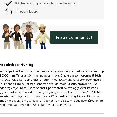
90 dagars öppet köp för medlemmar
Fri retur i butik
Fråga communityt
roduktbeskrivning
ng kappa i quiltad model med en vattenavvisande yta med vattenpelare upp
ll 5000 mm. Tejpade sömmar, avtagbar huva. Dragkedja som öppnas åt båda
ll. 100% Polyester. och andasfunktion med 3000mvp. Polyesterfoder med en
nliknande känsla. Tejpade sömmar över de mest utsatta områdena. Två
nga dragkedjor baktill som öppnar upp ett stort ok att lägga över hästens
gg och bakvalvet på sadeln. Lång dragkedja framtill som öppnas åt båda håll.
eecefodrad krage och insida av fickor för en extra mysig känsla. På insidan
nns en elastisk rem att fästa runt benet i en lapp som läggs över låret för att
ydda mot väta även där. Avtagbar luva. 100% Polyester.