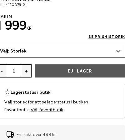
t. nr
120079-21
ARIN
1 999
KR
SE PRISHISTORIK
Välj: Storlek
-
+
EJ I LAGER
Lagerstatus i butik
Välj storlek för att se lagerstatus i butiken
Favoritbutik
:
Välj favoritbutik
Fri frakt över 499 kr