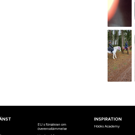
ÄNST
INSPIRATION
EU:s försäkran om
Hööks Academy
överensstämmelse