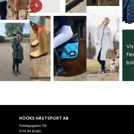
Vis
fler
bil
HÖÖKS HÄSTSPORT AB
Företagsgatan 58
504 64 Borås