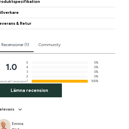
roduktspecifikation
illverkare
everans & Retur
Recensioner (1)
Community
5
0%
1.0
4
0%
3
0%
2
0%
1
100%
serat på 1 recension
Lämna recension
elevans
Emma