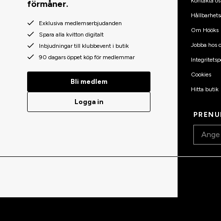
Kontakta os
förmåner.
Hållbarhets
Exklusiva medlemserbjudanden
Om Hööks
Spara alla kvitton digitalt
Jobba hos o
Inbjudningar till klubbevent i butik
90 dagars öppet köp för medlemmar
Integritetsp
Cookies
Bli medlem
Hitta butik
Logga in
PRENU