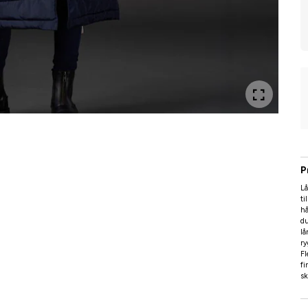
P
Lå
ti
hå
du
lå
ry
Fl
fi
sk