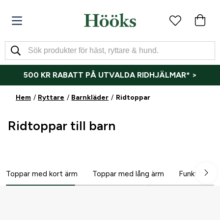
500 KR RABATT PÅ UTVALDA RIDHJÄLMAR* >
Hem
Ryttare
Barnkläder
Ridtoppar
Ridtoppar till barn
Toppar med kort ärm
Toppar med lång ärm
Funktionströ