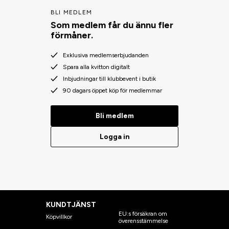
BLI MEDLEM
Som medlem får du ännu fler
förmåner.
Exklusiva medlemserbjudanden
Spara alla kvitton digitalt
Inbjudningar till klubbevent i butik
90 dagars öppet köp för medlemmar
Bli medlem
Logga in
KUNDTJÄNST
EU:s försäkran om
Köpvillkor
överensstämmelse