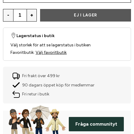
-
+
EJ I LAGER
Lagerstatus i butik
Välj storlek för att se lagerstatus i butiken
Favoritbutik
:
Välj favoritbutik
Fri frakt över 499 kr
90 dagars öppet köp för medlemmar
Fri retur i butik
Fråga communityt