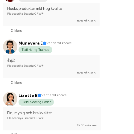
Hööks produkter mkt hög kvalite
Fleecetröja Beatriz CRW®
för 6 mån. sen
0 likes
Munevera E
Verifierad köpare
Trail riding Trainee
👍🤗
Fleecetröja Beatriz CRW®
för 6 mån. sen
0 likes
Lizette B
Verifierad köpare
Field plowing Cadet
Fin, mysig och bra kvalitet!
Fleecetröja Beatriz CRW®
för 10 mån. sen