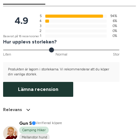
5
94%
4.9
4
6%
3
0%
2
0%
1
0%
Baserat på 16 recensioner
Hur upplevs storleken?
Liten
Normal
Stor
Produkten är lagom i storlekarna. Vi rekommenderar att du köper
din vanliga storlek.
Lämna recension
Relevans
Gun S
Verifierad köpare
Camping Hiker
Mellanstor hund