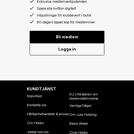
Exklusiva medlemserbjudanden
Spara alla kvitton digitalt
Inbjudningar till klubbevent i butik
90 dagars öppet köp för medlemmar
Bli medlem
Logga in
KUNDTJÄNST
EU:s försäkran om
Köpvillkor
överensstämmelse
Kontakta oss
Vanliga frågor
Hållbarhetsarbete & ansvar
Om Jula Holding
Om Hööks
Black Week
Jobba hos oss
Club Hööks