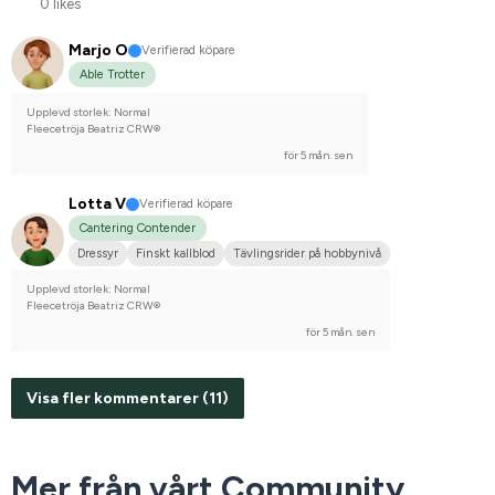
0 likes
Marjo O
Verifierad köpare
Able Trotter
Upplevd storlek: Normal
Fleecetröja Beatriz CRW®
för 5 mån. sen
Lotta V
Verifierad köpare
Cantering Contender
Dressyr
Finskt kallblod
Tävlingsrider på hobbynivå
Upplevd storlek: Normal
Fleecetröja Beatriz CRW®
för 5 mån. sen
Visa fler kommentarer (11)
Mer från vårt Community