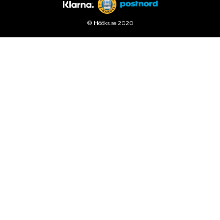
© Hööks.se 2020