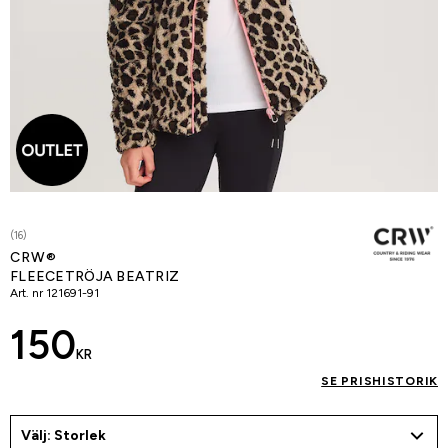
(16)
CRW®
FLEECETRÖJA BEATRIZ
Art. nr
121691-91
150
KR
SE PRISHISTORIK
Välj: Storlek