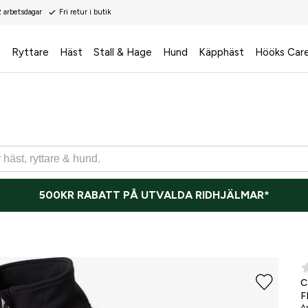
2 arbetsdagar
Fri retur i butik
s
Ryttare
Häst
Stall & Hage
Hund
Käpphäst
Hööks Car
500KR RABATT PÅ UTVALDA RIDHJÄLMAR*
F
Ar