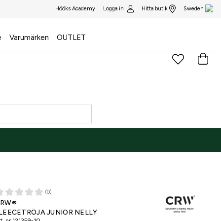
Logga in
Hitta butik
Hööks Academy
Sweden
e
Varumärken
OUTLET
(0)
CRW®
LEECETRÖJA JUNIOR NELLY
t. nr
121359-10