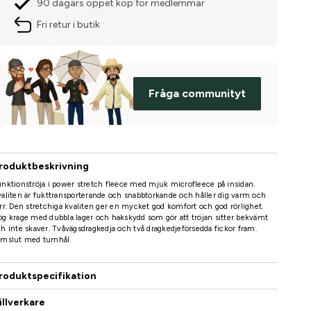
90 dagars öppet köp för medlemmar
Fri retur i butik
Fråga communityt
roduktbeskrivning
nktionströja i power stretch fleece med mjuk microfleece på insidan.
aliten är fukttransporterande och snabbtorkande och håller dig varm och
rr. Den stretchiga kvaliten ger en mycket god komfort och god rörlighet.
g krage med dubbla lager och hakskydd som gör att tröjan sitter bekvämt
h inte skaver. Tvåvägsdragkedja och två dragkedjeförsedda fickor fram.
rmslut med tumhål.
roduktspecifikation
illverkare