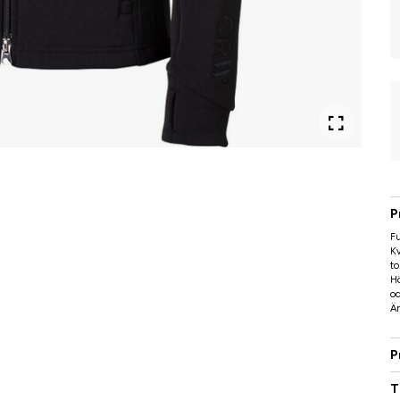
P
Fu
Kv
to
Hö
oc
Ä
P
T