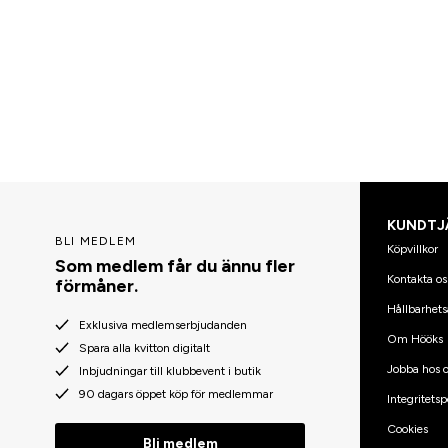
KUNDTJ
BLI MEDLEM
Köpvillkor
Som medlem får du ännu fler
Kontakta os
förmåner.
Hållbarhets
Exklusiva medlemserbjudanden
Om Hööks
Spara alla kvitton digitalt
Jobba hos o
Inbjudningar till klubbevent i butik
90 dagars öppet köp för medlemmar
Integritetsp
Cookies
Bli medlem