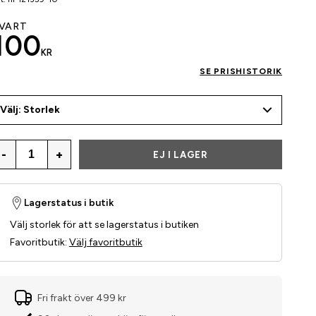
VART
100
KR
SE PRISHISTORIK
Välj: Storlek
-
+
EJ I LAGER
Lagerstatus i butik
Välj storlek för att se lagerstatus i butiken
Favoritbutik
:
Välj favoritbutik
Fri frakt över 499 kr