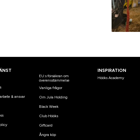
ÄNST
INSPIRATION
EU:s försäkran om
Hööks Academy
överensstämmelse
s
Vanliga frågor
arbete & ansvar
Om Jula Holding
Black Week
ss
Club Hööks
olicy
Giftcard
Ångra köp