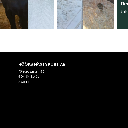
fler
bil
HÖÖKS HÄSTSPORT AB
Företagsgatan 58
504 64 Borås
Sweden