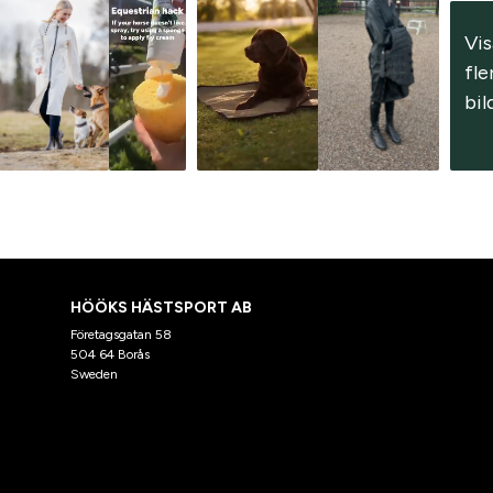
Vis
fler
bil
HÖÖKS HÄSTSPORT AB
Företagsgatan 58
504 64 Borås
Sweden