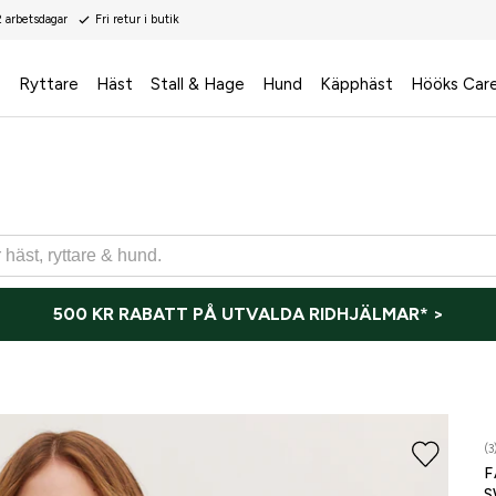
2 arbetsdagar
Fri retur i butik
s
Ryttare
Häst
Stall & Hage
Hund
Käpphäst
Hööks Car
500 KR RABATT PÅ UTVALDA RIDHJÄLMAR* >
(3
F
S