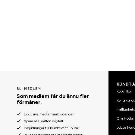
KUNDTJ
BLI MEDLEM
Köpvillkor
Som medlem får du ännu fler
Kontakta os
förmåner.
Hållbarhets
Exklusiva medlemserbjudanden
Om Hööks
Spara alla kvitton digitalt
Jobba hos o
Inbjudningar till klubbevent i butik
90 dagars öppet köp för medlemmar