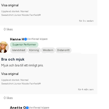
Visa original
Upplevd storlek: Normal
Sweatshirt Junior Nicole Fairfield®
för 3 v. sedan
0 likes
Hanne H
Verifierad köpare
Superior Performer
Islandshäst
Körning
Western
Distansritt
Hobbyridning i skog & mark
Islandshäst
Annan häst
Bra och mjuk
Tävlingsrider på hobbynivå
Mjuk och bra till ett rimligt pris.
Visa original
Upplevd storlek: Normal
Sweatshirt Junior Nicole Fairfield®
för 4 mån. sen
0 likes
Anette G
Verifierad köpare