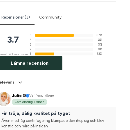
Recensioner (3)
Community
5
67%
3.7
4
0%
3
0%
2
0%
1
33%
serat på 3 recensioner
Lämna recension
elevans
Julie G
Verifierad köpare
Gate closing Trainee
Fin tröja, dålig kvalitet på tyget
Även med låg centrifugering klumpade den ihop sig och blev 
konstig och hård på insidan