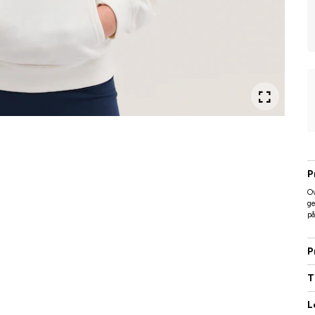
P
Ov
ge
på
P
T
L