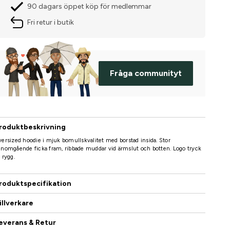
90 dagars öppet köp för medlemmar
Fri retur i butik
Fråga communityt
roduktbeskrivning
ersized hoodie i mjuk bomullskvalitet med borstad insida. Stor
nomgående ficka fram, ribbade muddar vid ärmslut och botten. Logo tryck
 rygg.
roduktspecifikation
illverkare
everans & Retur