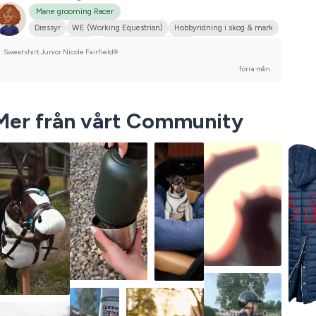
Mane grooming Racer
Dressyr
WE (Working Equestrian)
Hobbyridning i skog & mark
Mellanstor hund
Svenskt varmblod (SWB)
Sweatshirt Junior Nicole Fairfield®
Tävlingsrider på hobbynivå
förra mån.
Mer från vårt Community