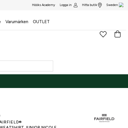
Logga in
Hitta butik
Hööks Academy
Sweden
e
Varumärken
OUTLET
)
AIRFIELD®
WEATSHIRT JUNIOR NICOLE