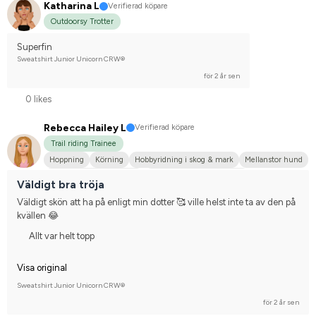
Katharina L
Verifierad köpare
Outdoorsy Trotter
Superfin
Sweatshirt Junior Unicorn CRW®
för 2 år sen
0 likes
Rebecca Hailey L
Verifierad köpare
Trail riding Trainee
Hoppning
Körning
Hobbyridning i skog & mark
Mellanstor hund
Svenskt varmblod (SWB)
Tävlingsrider på hobbynivå
Väldigt bra tröja
Väldigt skön att ha på enligt min dotter 🥰 ville helst inte ta av den på 
kvällen 😂
Allt var helt topp
Visa original
Sweatshirt Junior Unicorn CRW®
för 2 år sen