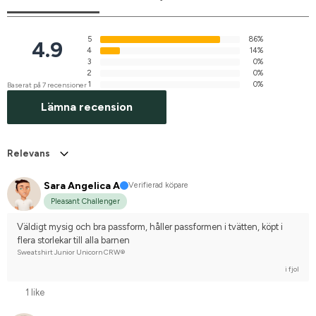
5
86%
4.9
4
14%
3
0%
2
0%
1
0%
Baserat på 7 recensioner
Lämna recension
Relevans
Sara Angelica A
Verifierad köpare
Pleasant Challenger
Väldigt mysig och bra passform, håller passformen i tvätten, köpt i 
flera storlekar till alla barnen
Sweatshirt Junior Unicorn CRW®
i fjol
1 like