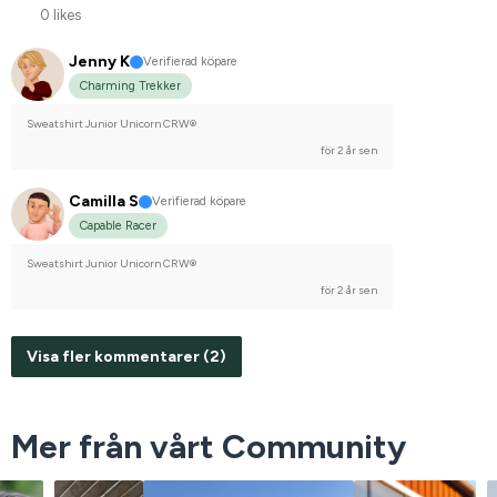
0 likes
Jenny K
Verifierad köpare
Charming Trekker
Sweatshirt Junior Unicorn CRW®
för 2 år sen
Camilla S
Verifierad köpare
Capable Racer
Sweatshirt Junior Unicorn CRW®
för 2 år sen
Visa fler kommentarer (2)
Mer från vårt Community