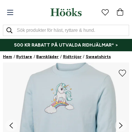
500 KR RABATT PÅ UTVALDA RIDHJÄLMAR* >
Hem
Ryttare
Barnkläder
Ridtröjor
Sweatshirts