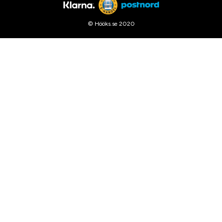
© Hööks.se 2020