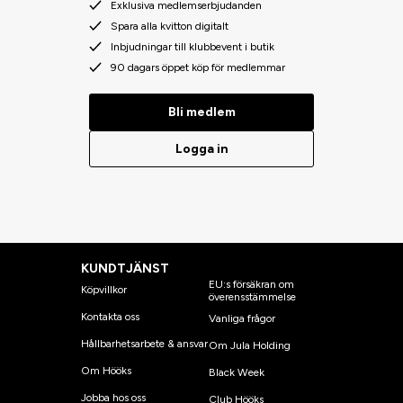
Exklusiva medlemserbjudanden
Spara alla kvitton digitalt
Inbjudningar till klubbevent i butik
90 dagars öppet köp för medlemmar
Bli medlem
Logga in
KUNDTJÄNST
EU:s försäkran om
Köpvillkor
överensstämmelse
Kontakta oss
Vanliga frågor
Hållbarhetsarbete & ansvar
Om Jula Holding
Om Hööks
Black Week
Jobba hos oss
Club Hööks