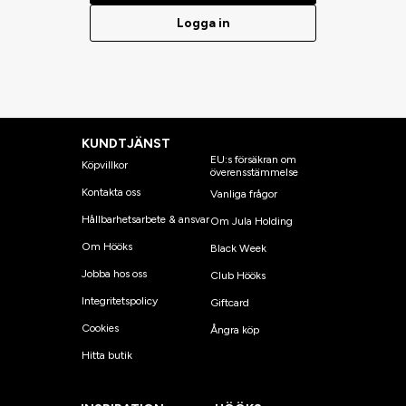
Logga in
KUNDTJÄNST
EU:s försäkran om
Köpvillkor
överensstämmelse
Kontakta oss
Vanliga frågor
Hållbarhetsarbete & ansvar
Om Jula Holding
Om Hööks
Black Week
Jobba hos oss
Club Hööks
Integritetspolicy
Giftcard
Cookies
Ångra köp
Hitta butik