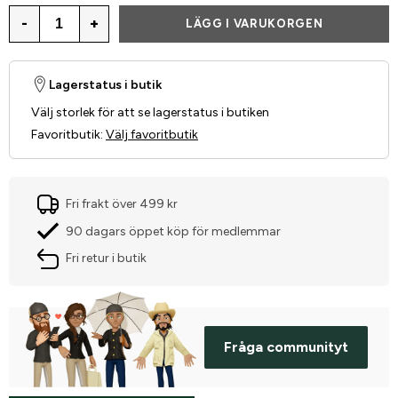
-
+
LÄGG I VARUKORGEN
Lagerstatus i butik
Välj storlek för att se lagerstatus i butiken
Favoritbutik
:
Välj favoritbutik
Fri frakt över 499 kr
90 dagars öppet köp för medlemmar
Fri retur i butik
Fråga communityt