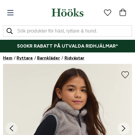
500KR RABATT PÅ UTVALDA RIDHJÄLMAR*
Hem
Ryttare
Barnkläder
Ridvästar