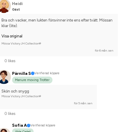
Heidi
Gäst
Bra och vacker, men lukten försvinner inte ens efter tvätt. Mössan 
kliar (lite).
Visa original
Mössa Victory JH Collection®
för 6 mån. sen
0 likes
Pärnilla S
Verifierad köpare
Manure moving Trotter
Skön och snygg
Mössa Victory JH Collection®
för 5 mån. sen
0 likes
Sofia A
Verifierad köpare
Able Cadet