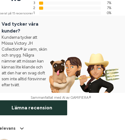
3
7%
2
7%
1
0%
serat på 15 recensioner
Vad tycker våra
kunder?
Kunderna tycker att
Mössa Victory JH
Collection® är varm, skön
och snygg. Några
nämner att mössan kan
kännas lite kliande och
att den har en svag doft
som inte alltid försvinner
efter tvätt.
Sammanfattat med AI av GAMIFIERA.®
Lämna recension
elevans