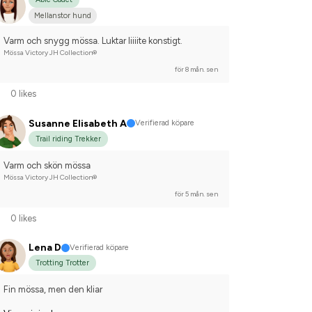
Mellanstor hund
Varm och snygg mössa. Luktar liiiite konstigt.
Mössa Victory JH Collection®
för 8 mån. sen
0 likes
Susanne Elisabeth A
Verifierad köpare
Trail riding Trekker
Varm och skön mössa
Mössa Victory JH Collection®
för 5 mån. sen
0 likes
Lena D
Verifierad köpare
Trotting Trotter
Fin mössa, men den kliar