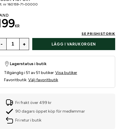
t. nr
160159-71-00000
AND
199
KR
SE PRISHISTORIK
-
+
LÄGG I VARUKORGEN
Lagerstatus i butik
Tillgänglig i 51 av 51 butiker
Visa butiker
Favoritbutik
:
Välj favoritbutik
Fri frakt över 499 kr
90 dagars öppet köp för medlemmar
Fri retur i butik