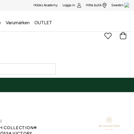
Logga in
Hitta butik
Hööks Academy
Sweden
e
Varumärken
OUTLET
5)
H COLLECTION®
ÖSSA VICTORY