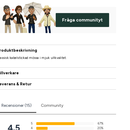
Fråga communityt
roduktbeskrivning
assisk kabelstickad mössa i mjuk ullkvalitet.
illverkare
everans & Retur
Recensioner (15)
Community
5
67%
4.5
4
20%