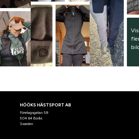
Vis
fler
bil
HÖÖKS HÄSTSPORT AB
Företagsgatan 58
504 64 Borås
Sweden