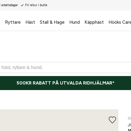
2 arbetsdagar
Fri retur i butik
s
Ryttare
Häst
Stall & Hage
Hund
Käpphäst
Hööks Car
500KR RABATT PÅ UTVALDA RIDHJÄLMAR*
(1
J
M