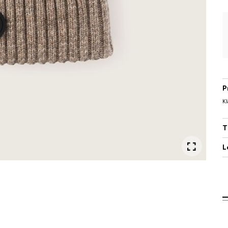
P
Kl
T
L