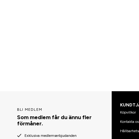
KUNDTJ
BLI MEDLEM
Köpvillkor
Som medlem får du ännu fler
Kontakta os
förmåner.
Hållbarhets
Exklusiva medlemserbjudanden