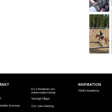
ÄNST
INSPIRATION
EU:s försäkran om
Hööks Academy
överensstämmelse
s
Vanliga frågor
arbete & ansvar
Om Jula Holding