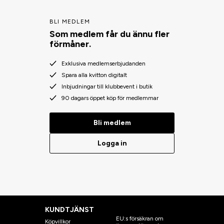
BLI MEDLEM
Som medlem får du ännu fler
förmåner.
Exklusiva medlemserbjudanden
Spara alla kvitton digitalt
Inbjudningar till klubbevent i butik
90 dagars öppet köp för medlemmar
Bli medlem
Logga in
KUNDTJÄNST
EU:s försäkran om
Köpvillkor