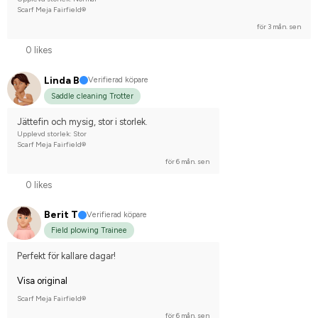
Scarf Meja Fairfield®
för 3 mån. sen
0 likes
Linda B
Verifierad köpare
Saddle cleaning Trotter
Jättefin och mysig, stor i storlek.
Upplevd storlek: Stor
Scarf Meja Fairfield®
för 6 mån. sen
0 likes
Berit T
Verifierad köpare
Field plowing Trainee
Perfekt för kallare dagar!
Visa original
Scarf Meja Fairfield®
för 6 mån. sen