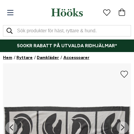
500KR RABATT PÅ UTVALDA RIDHJÄLMAR*
Hem
Ryttare
Damkläder
Accessoarer