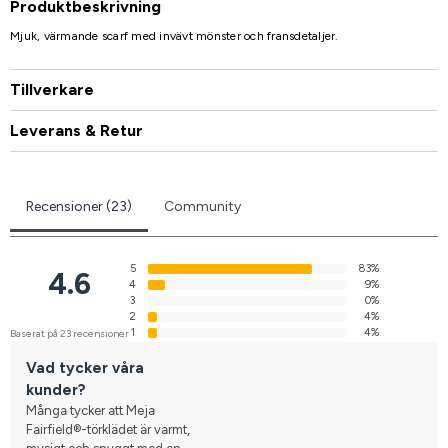
Produktbeskrivning
Mjuk, värmande scarf med invävt mönster och fransdetaljer.
Tillverkare
Leverans & Retur
Recensioner (23)
Community
5
83%
4.6
4
9%
3
0%
2
4%
1
4%
Baserat på 23 recensioner
Vad tycker våra
kunder?
Många tycker att Meja
Fairfield®-törklädet är varmt,