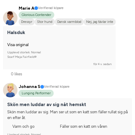
Marie A
Verifierad köpare
Glorious Contender
Dressyr
Stor hund
Dansk varmblod
Nej, jag tävlar inte
Halsduk
Visa original
Upplevd storlek: Normal
Scarf Meja Fairfield®
för 4 v. sedan
0 likes
Johanna S
Verifierad köpare
Lunging Performer
Skön men luddar av sig nåt hemskt
Skön men luddar av sig. Man ser ut som en katt som fäller rullat sig på 
en efter åt.
Varm och go
Fäller som en katt om våren
Upplevd storlek: Normal