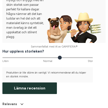
mysigt och snyggt med en
skön storlek som passar
perfekt för kallare dagar.
Några nämner att det kan
luddar en hel del och att
materialet känns syntetiskt,
men överlag är det ett
uppskattat och stilrent
plagg.
Sammanfattat med AI av GAMIFIERA.®
Hur upplevs storleken?
Liten
Normal
Stor
Produkten är lite större än vanligt. Vi rekommenderar att du köper
en storlek mindre.
Lämna recension
Relevans