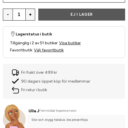
-
+
EJ I LAGER
Lagerstatus i butik
Tillgänglig i 2 av 51 butiker
Visa butiker
Favoritbutik
:
Välj favoritbutik
Fri frakt över 499 kr
90 dagars öppet köp för medlemmar
Fri retur i butik
Ulla J
Framröstad topprecension
Stor och snygg halsduk, bra presenttips.