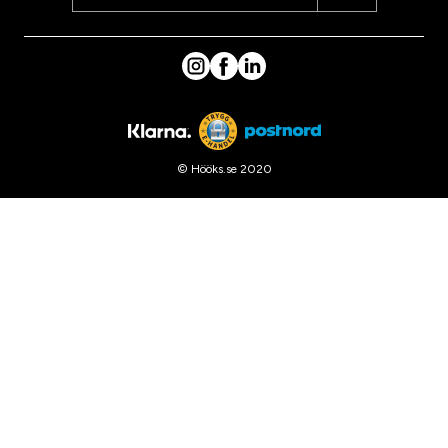
© Hööks.se 2020