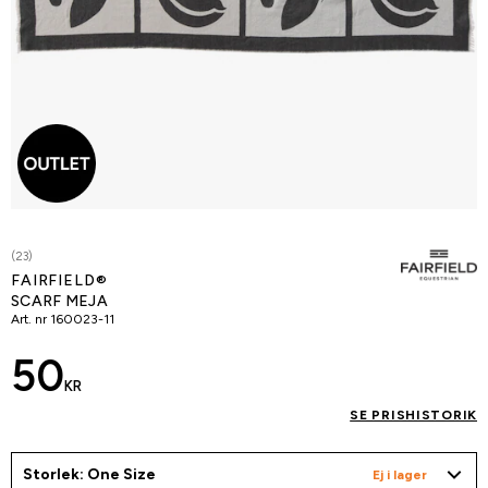
(23)
FAIRFIELD®
SCARF MEJA
Art. nr
160023-11
50
KR
SE PRISHISTORIK
Storlek: One Size
Ej i lager