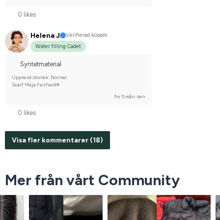
0 likes
Helena J
Verifierad köpare
Water filling Cadet
Syntetmaterial
Upplevd storlek: Normal
Scarf Meja Fairfield®
för 5 mån. sen
0 likes
Visa fler kommentarer (18)
Mer från vårt Community