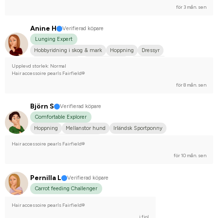
för 3 mån. sen
Anine H
Verifierad köpare
Lunging Expert
Hobbyridning i skog & mark
Hoppning
Dressyr
Fälttävlan/Terräng
Mellanstor hund
Welshponny
Upplevd storlek: Normal
Tävlingsrider på hobbynivå
Hair accessoire pearls Fairfield®
för 8 mån. sen
Björn S
Verifierad köpare
Comfortable Explorer
Hoppning
Mellanstor hund
Irländsk Sportponny
Tävlingsrider på hobbynivå
Hair accessoire pearls Fairfield®
för 10 mån. sen
Pernilla L
Verifierad köpare
Carrot feeding Challenger
Hair accessoire pearls Fairfield®
i fjol