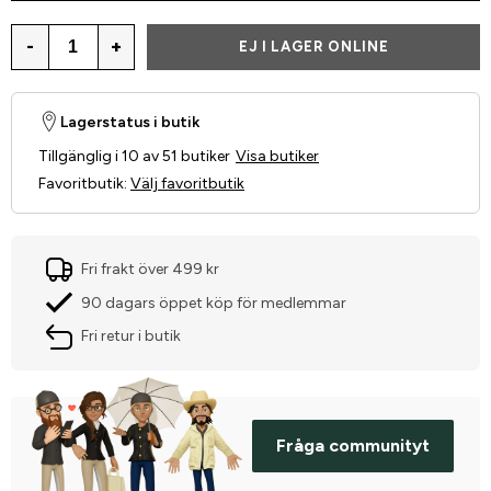
-
+
EJ I LAGER ONLINE
Lagerstatus i butik
Tillgänglig i 10 av 51 butiker
Visa butiker
Favoritbutik
:
Välj favoritbutik
Fri frakt över 499 kr
90 dagars öppet köp för medlemmar
Fri retur i butik
Fråga communityt