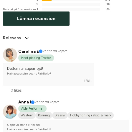
2
0%
1
0%
Baserat på 6 recensioner
Lämna recension
Relevans
Carolina E
Verifierad köpare
Hoof picking Trotter
Dottern är supernöjd!
Hair accessoire pearls Fairfield®
i fjol
0 likes
Anna I
Verifierad köpare
Able Performer
Western
Körning
Dressyr
Hobbyridning i skog & mark
Stor hund
Varmblodstravare
Nordsvensk brukshäst
Upplevd storlek: Normal
Nej, jag tävlar inte
Hair accessoire pearls Fairfield®