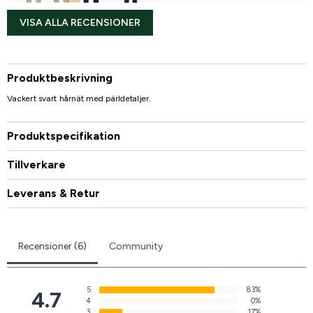
VISA ALLA RECENSIONER
Produktbeskrivning
Vackert svart hårnät med pärldetaljer.
Produktspecifikation
Tillverkare
Leverans & Retur
Recensioner (6)
Community
5
83%
4.7
4
0%
3
17%