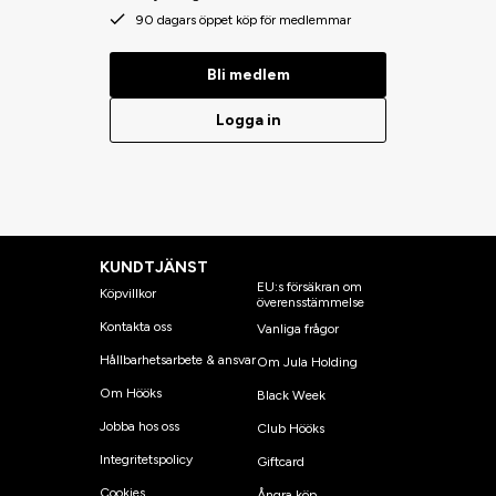
90 dagars öppet köp för medlemmar
Bli medlem
Logga in
KUNDTJÄNST
EU:s försäkran om
Köpvillkor
överensstämmelse
Kontakta oss
Vanliga frågor
Hållbarhetsarbete & ansvar
Om Jula Holding
Om Hööks
Black Week
Jobba hos oss
Club Hööks
Integritetspolicy
Giftcard
Cookies
Ångra köp