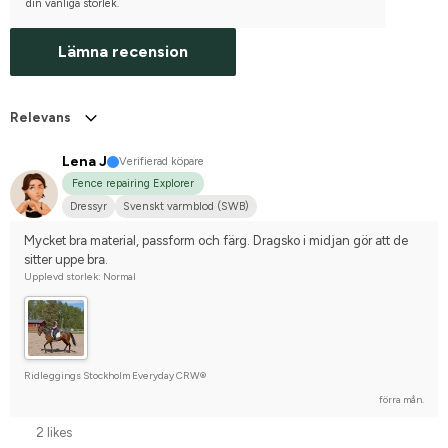
din vanliga storlek.
Lämna recension
Relevans
Lena J
Verifierad köpare
Fence repairing Explorer
Dressyr
Svenskt varmblod (SWB)
Mycket bra material, passform och färg. Dragsko i midjan gör att de 
sitter uppe bra.
Upplevd storlek: Normal
Ridleggings Stockholm Everyday CRW®
förra mån.
2 likes