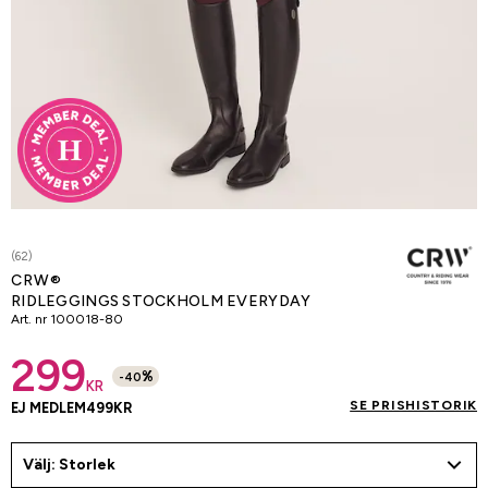
(62)
CRW®
RIDLEGGINGS STOCKHOLM EVERYDAY
Art. nr
100018-80
299
%
-
40
KR
SE PRISHISTORIK
EJ MEDLEM
499
KR
Välj: Storlek