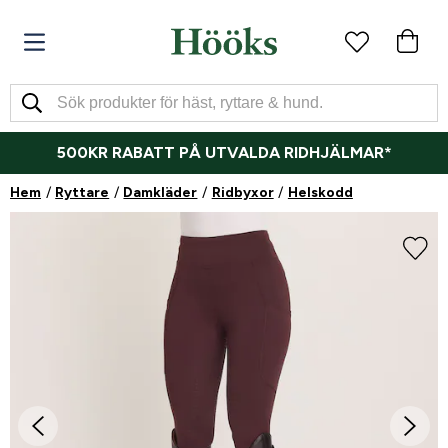
500KR RABATT PÅ UTVALDA RIDHJÄLMAR*
Hem
Ryttare
Damkläder
Ridbyxor
Helskodd