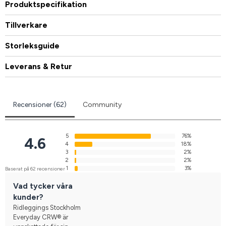
Produktspecifikation
Tillverkare
Storleksguide
Leverans & Retur
Recensioner (62)
Community
5
76%
4.6
4
18%
3
2%
2
2%
1
3%
Baserat på 62 recensioner
Vad tycker våra
kunder?
Ridleggings Stockholm
Everyday CRW® är