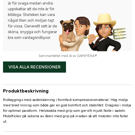
är för svaga medan andra
uppskattar att de inte är för
klibbiga. Storleken kan vara
något liten och midjan tajt
för vissa. Generellt sett är de
sköna, snygga och fungerar
bra som vardagsridbyxor.
Sammanfattat med AI av GAMIFIERA.®
VISA ALLA RECENSIONER
Produktbeskrivning
Ridleggings med sadelskärning i formfast kompressionsmaterial. Hög midja
med bred linning som både ger en god komfort och stabilitet. Dragsko i midja
för optimal passform. Helskodda med grip som ger ett mjukt fäste i sadeln.
Mobilfickor på sidorna av låren med grip på insidan så att mobilen inte faller
ut.