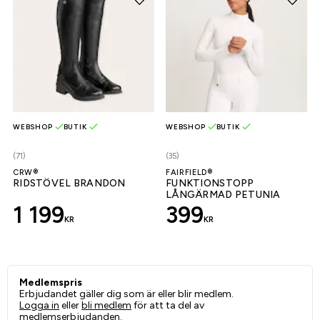
WEBSHOP
BUTIK
WEBSHOP
BUTIK
(71)
(35)
CRW®
FAIRFIELD®
RIDSTÖVEL BRANDON
FUNKTIONSTOPP
LÅNGÄRMAD PETUNIA
1 199
399
KR
KR
Medlemspris
Erbjudandet gäller dig som är eller blir medlem.
Logga in
eller
bli medlem
för att ta del av
medlemserbjudanden.