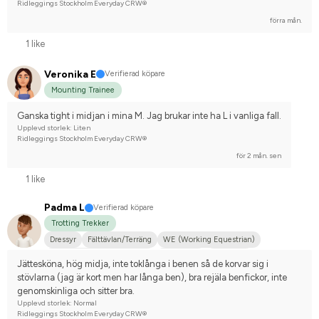
Ridleggings Stockholm Everyday CRW®
förra mån.
1 like
Veronika E
Verifierad köpare
Mounting Trainee
Ganska tight i midjan i mina M. Jag brukar inte ha L i vanliga fall.
Upplevd storlek: Liten
Ridleggings Stockholm Everyday CRW®
för 2 mån. sen
1 like
Padma L
Verifierad köpare
Trotting Trekker
Dressyr
Fälttävlan/Terräng
WE (Working Equestrian)
Hobbyridning i skog & mark
Islandshäst
Distansritt
Jättesköna, hög midja, inte toklånga i benen så de korvar sig i 
Mellanstor hund
Arabiskt fullblod
Irländsk Cob
Islandshäst
stövlarna (jag är kort men har långa ben), bra rejäla benfickor, inte 
Korsning med halvblod
Korsningsponny
Svenskt varmblod (SWB)
genomskinliga och sitter bra.
Upplevd storlek: Normal
Tinker
Nej, jag tävlar inte
Ridleggings Stockholm Everyday CRW®