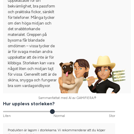
uppskattade för sin
bekvämlighet, bra passform
och praktiska fickor, särskilt
för telefoner. Många tycker
om den höga midjan och
det snabbtorkande
materialet. Greppen på
byxorna får blandade
omdömen – vissa tycker de
är för svaga medan andra
uppskattar att de inte är för
klibbiga. Storleken kan vara
något liten och midjan tajt
för vissa. Generellt sett är de
sköna, snygga och fungerar
bra som vardagsridbyxor.
Sammanfattat med AI av GAMIFIERA.®
Hur upplevs storleken?
Liten
Normal
Stor
Produkten är lagom i storlekarna. Vi rekommenderar att du köper