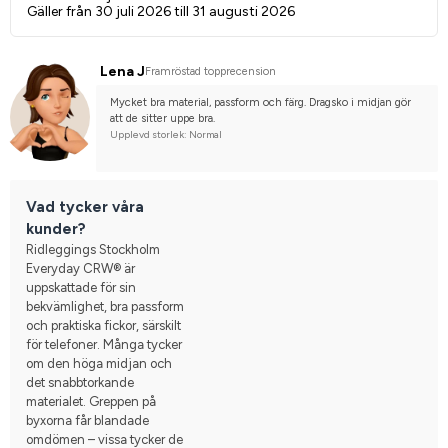
Gäller från 30 juli 2026 till 31 augusti 2026
Lena J
Framröstad topprecension
Mycket bra material, passform och färg. Dragsko i midjan gör 
att de sitter uppe bra.
Upplevd storlek: Normal
Vad tycker våra
kunder?
Ridleggings Stockholm
Everyday CRW® är
uppskattade för sin
bekvämlighet, bra passform
och praktiska fickor, särskilt
för telefoner. Många tycker
om den höga midjan och
det snabbtorkande
materialet. Greppen på
byxorna får blandade
omdömen – vissa tycker de