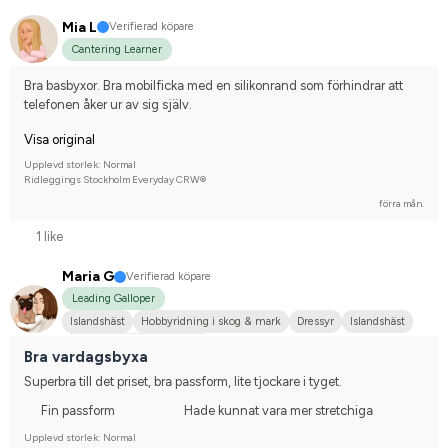
Mia L
Verifierad köpare
Cantering Learner
Bra basbyxor. Bra mobilficka med en silikonrand som förhindrar att 
telefonen åker ur av sig själv.
Visa original
Upplevd storlek: Normal
Ridleggings Stockholm Everyday CRW®
förra mån.
1 like
Maria G
Verifierad köpare
Leading Galloper
Islandshäst
Hobbyridning i skog & mark
Dressyr
Islandshäst
Tävlingsrider på hobbynivå
Bra vardagsbyxa
Superbra till det priset, bra passform, lite tjockare i tyget.
Fin passform
Hade kunnat vara mer stretchiga
Upplevd storlek: Normal