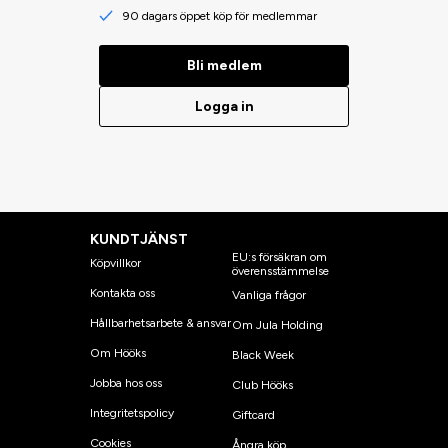
90 dagars öppet köp för medlemmar
Bli medlem
Logga in
KUNDTJÄNST
EU:s försäkran om
Köpvillkor
överensstämmelse
Kontakta oss
Vanliga frågor
Hållbarhetsarbete & ansvar
Om Jula Holding
Om Hööks
Black Week
Jobba hos oss
Club Hööks
Integritetspolicy
Giftcard
Cookies
Ångra köp