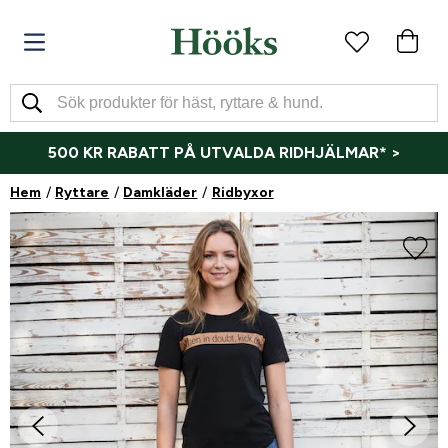
500 KR RABATT PÅ UTVALDA RIDHJÄLMAR* >
Hem
Ryttare
Damkläder
Ridbyxor