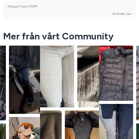
Kallblodstravare
Nej, jag tävlar inte
Ridbyxa Fiona CRW®
för 6 mån. sen
Mer från vårt Community