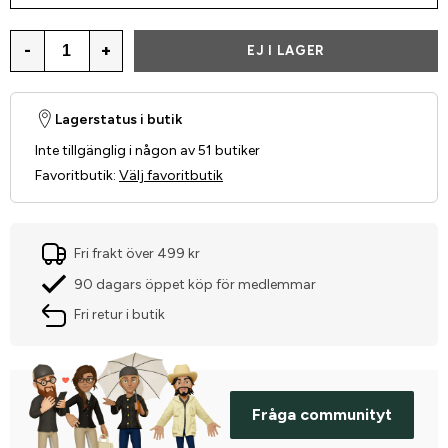
-
+
EJ I LAGER
Lagerstatus i butik
Inte tillgänglig i någon av 51 butiker
Favoritbutik
:
Välj favoritbutik
Fri frakt över 499 kr
90 dagars öppet köp för medlemmar
Fri retur i butik
Fråga communityt