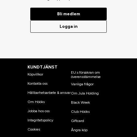
Bli medlem
Logga in
KUNDTJÄNST
EU:s försäkran om
Köpvillkor
överensstämmelse
Kontakta oss
Vanliga frågor
Hållbarhetsarbete & ansvar
Om Jula Holding
Om Hööks
Black Week
Jobba hos oss
Club Hööks
Integritetspolicy
Giftcard
Cookies
Ångra köp