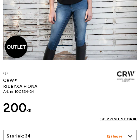
(2)
CRW®
RIDBYXA FIONA
Art. nr
100334-24
200
KR
SE PRISHISTORIK
Storlek: 34
Ej i lager