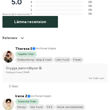
5.0
4
0%
3
0%
2
0%
1
0%
Baserat på 2 recensioner
Lämna recension
Relevans
Therese E
Verifierad köpare
Capable Hiker
Hobbyridning i skog & mark
Liten hund
Frieser
Nej, jag tävlar inte
Snygga jeans ridbyxor 🤩
Ridbyxa Fiona CRW®
för 3 mån. sen
0 likes
Irene Z
Verifierad köpare
Seasoned Rider
Dressyr
Stor hund
P.R.E.
Norsk varmblodshäst