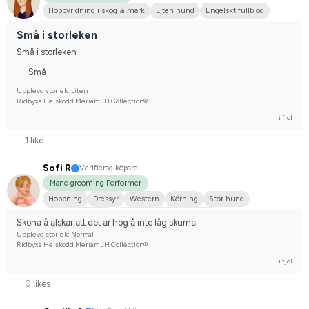
Hobbyridning i skog & mark
Liten hund
Engelskt fullblod
Svensk ridponny
Nej, jag tävlar inte
Små i storleken
Små i storleken
Små
Upplevd storlek: Liten
Ridbyxa Helskodd Meriam JH Collection®
i fjol
1 like
Sofi R
Verifierad köpare
Mane grooming Performer
Hoppning
Dressyr
Western
Körning
Stor hund
Varmblodstravare
Tävlingsrider på hobbynivå
Sköna å älskar att det är hög å inte låg skurna
Upplevd storlek: Normal
Ridbyxa Helskodd Meriam JH Collection®
i fjol
0 likes