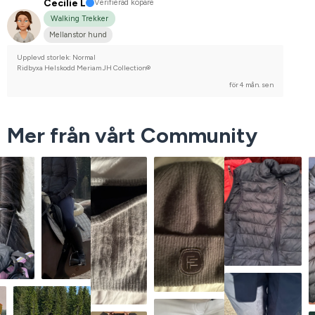
Cecilie L
Verifierad köpare
Walking Trekker
Mellanstor hund
Upplevd storlek: Normal
Ridbyxa Helskodd Meriam JH Collection®
för 4 mån. sen
Mer från vårt Community