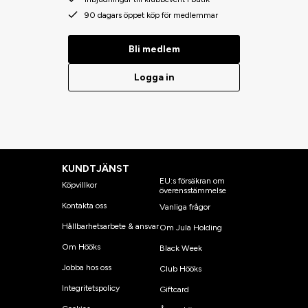
90 dagars öppet köp för medlemmar
Bli medlem
Logga in
KUNDTJÄNST
EU:s försäkran om
Köpvillkor
överensstämmelse
Kontakta oss
Vanliga frågor
Hållbarhetsarbete & ansvar
Om Jula Holding
Om Hööks
Black Week
Jobba hos oss
Club Hööks
Integritetspolicy
Giftcard