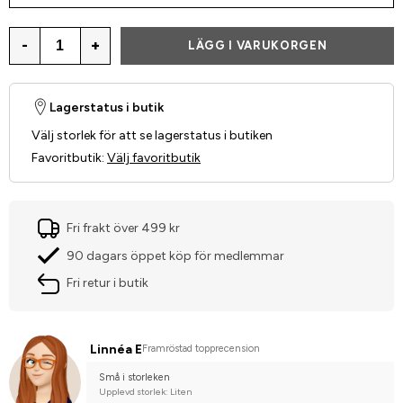
-
+
LÄGG I VARUKORGEN
Lagerstatus i butik
Välj storlek för att se lagerstatus i butiken
Favoritbutik
:
Välj favoritbutik
Fri frakt över 499 kr
90 dagars öppet köp för medlemmar
Fri retur i butik
Linnéa E
Framröstad topprecension
Små i storleken
Upplevd storlek: Liten