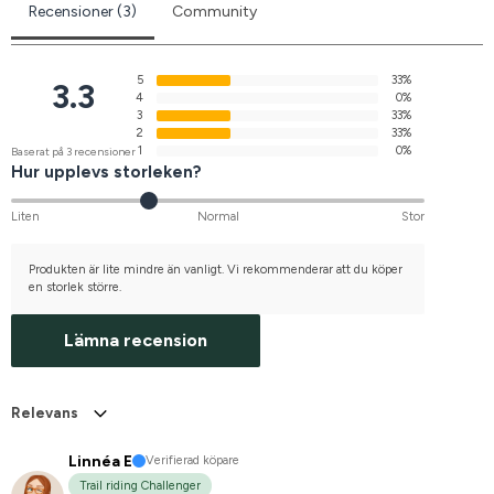
Recensioner (3)
Community
5
33%
3.3
4
0%
3
33%
2
33%
1
0%
Baserat på 3 recensioner
Hur upplevs storleken?
Liten
Normal
Stor
Produkten är lite mindre än vanligt. Vi rekommenderar att du köper
en storlek större.
Lämna recension
Relevans
Linnéa E
Verifierad köpare
Trail riding Challenger