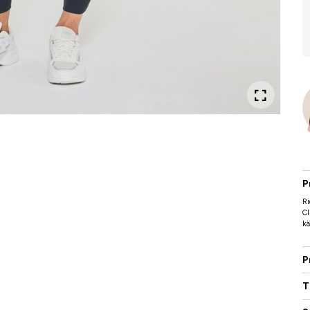
P
R
Cl
kä
P
T