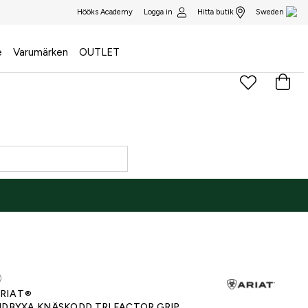
Logga in
Hitta butik
Hööks Academy
Sweden
e
Varumärken
OUTLET
NE ONLY
)
RIAT®
IDBYXA KNÄSKODD TRI FACTOR GRIP