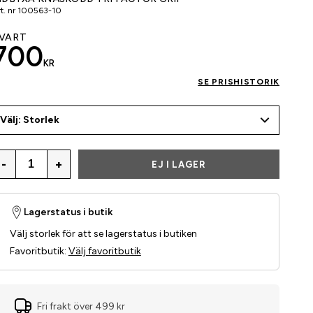
t. nr
100563-10
VART
700
KR
SE PRISHISTORIK
Välj: Storlek
-
+
EJ I LAGER
Lagerstatus i butik
Välj storlek för att se lagerstatus i butiken
Favoritbutik
:
Välj favoritbutik
Fri frakt över 499 kr