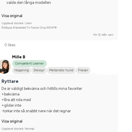
valde den långa modellen
Visa original
Upplevd storlek: Liten
Ridbyxa Knäskodd Tri Factor Grip ARIAT®
för 12 mån. sen
0 likes
Mille B
Competent Learner
Hoppning
Dressyr
Mellanstor hund
Frieser
Norsk varmblodshäst
Tävlingsrider på avancerad nivå
Ryttare
De är väldigt bekväma och hittills mina favoriter
+bekväma
+Bra att rida med
+glider inte
-torkar inte så snabbt nere när det regnar
Visa original
Upplevd storlek: Normal