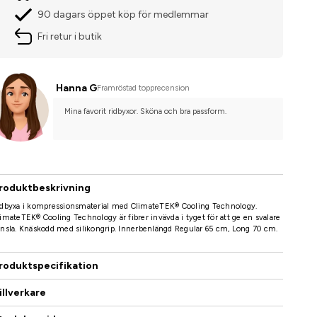
90 dagars öppet köp för medlemmar
Fri retur i butik
Hanna G
Framröstad topprecension
Mina favorit ridbyxor. Sköna och bra passform.
roduktbeskrivning
idbyxa i kompressionsmaterial med ClimateTEK® Cooling Technology.
imateTEK® Cooling Technology är fibrer invävda i tyget för att ge en svalare
nsla. Knäskodd med silikongrip. Innerbenlängd Regular 65 cm, Long 70 cm.
roduktspecifikation
illverkare