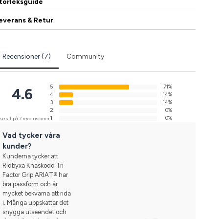
torleksguide
everans & Retur
Recensioner (7)
Community
5
71%
4.6
4
14%
3
14%
2
0%
1
0%
serat på 7 recensioner
Vad tycker våra
kunder?
Kunderna tycker att
Ridbyxa Knäskodd Tri
Factor Grip ARIAT® har
bra passform och är
mycket bekväma att rida
i. Många uppskattar det
snygga utseendet och