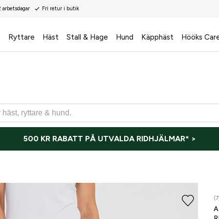
2 arbetsdagar
Fri retur i butik
s
Ryttare
Häst
Stall & Hage
Hund
Käpphäst
Hööks Car
500 KR RABATT PÅ UTVALDA RIDHJÄLMAR* >
ONLI
(7
A
R