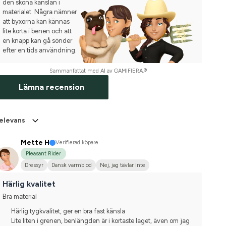
den sköna känslan i
materialet. Några nämner
att byxorna kan kännas
lite korta i benen och att
en knapp kan gå sönder
efter en tids användning.
Sammanfattat med AI av GAMIFIERA.®
Lämna recension
elevans
Mette H
Verifierad köpare
Pleasant Rider
Dressyr
Dansk varmblod
Nej, jag tävlar inte
Härlig kvalitet
Bra material
Härlig tygkvalitet, ger en bra fast känsla
Lite liten i grenen, benlängden är i kortaste laget, även om jag