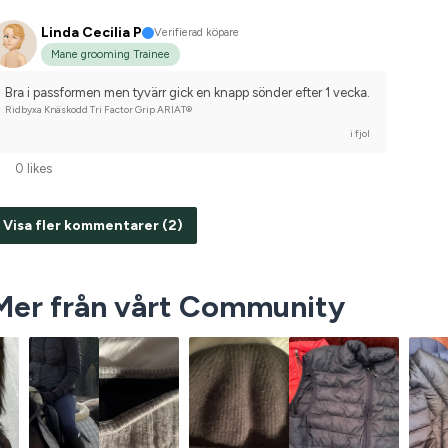
Linda Cecilia P
Verifierad köpare
Mane grooming Trainee
Bra i passformen men tyvärr gick en knapp sönder efter 1 vecka.
Ridbyxa Knäskodd Tri Factor Grip ARIAT®
i fjol
0 likes
Visa fler kommentarer (2)
Mer från vårt Community