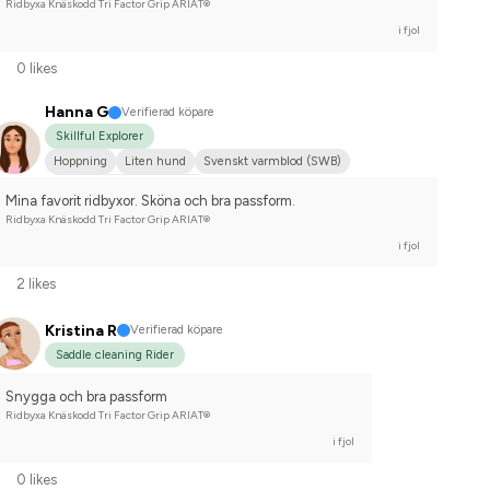
Ridbyxa Knäskodd Tri Factor Grip ARIAT®
i fjol
0 likes
Hanna G
Verifierad köpare
Skillful Explorer
Hoppning
Liten hund
Svenskt varmblod (SWB)
Tävlingsrider på hobbynivå
Mina favorit ridbyxor. Sköna och bra passform.
Ridbyxa Knäskodd Tri Factor Grip ARIAT®
i fjol
2 likes
Kristina R
Verifierad köpare
Saddle cleaning Rider
Snygga och bra passform
Ridbyxa Knäskodd Tri Factor Grip ARIAT®
i fjol
0 likes