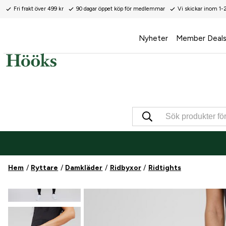
Fri frakt över 499 kr
90 dagar öppet köp för medlemmar
Vi skickar inom 1-
Nyheter
Member Deal
Hem
Ryttare
Damkläder
Ridbyxor
Ridtights