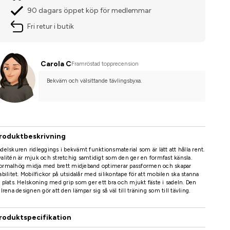
90 dagars öppet köp för medlemmar
Fri retur i butik
Carola C
Framröstad topprecension
Bekväm och välsittande tävlingsbyxa.
roduktbeskrivning
delskuren ridleggings i bekvämt funktionsmaterial som är lätt att hålla rent.
alitén är mjuk och stretchig samtidigt som den ger en formfast känsla.
ormalhög midja med brett midjeband optimerar passformen och skapar
abilitet. Mobilfickor på utsidalår med silikontape för att mobilen ska stanna
 plats. Helskoning med grip som ger ett bra och mjukt fäste i sadeln. Den
ilrena designen gör att den lämpar sig så väl till träning som till tävling.
roduktspecifikation