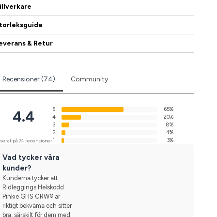
illverkare
torleksguide
everans & Retur
Recensioner (74)
Community
5
65%
4.4
4
20%
3
8%
2
4%
1
3%
serat på 74 recensioner
Vad tycker våra
kunder?
Kunderna tycker att
Ridleggings Helskodd
Pinkie GHS CRW® är
riktigt bekväma och sitter
bra, särskilt för dem med