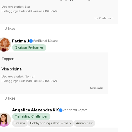
Upplevd storlek: Stor
Ridleggings Helskodd Pinkie GHS CRW®
för 2 mån. sen
0 likes
Fatima J
Verifierad köpare
Glorious Performer
Toppen
Visa original
Upplevd storlek: Normal
Ridleggings Helskodd Pinkie GHS CRW®
förra mån.
0 likes
Angelica Alexandra K K
Verifierad köpare
Trail riding Challenger
Dressyr
Hobbyridning i skog & mark
Annan häst
Nej, jag tävlar inte