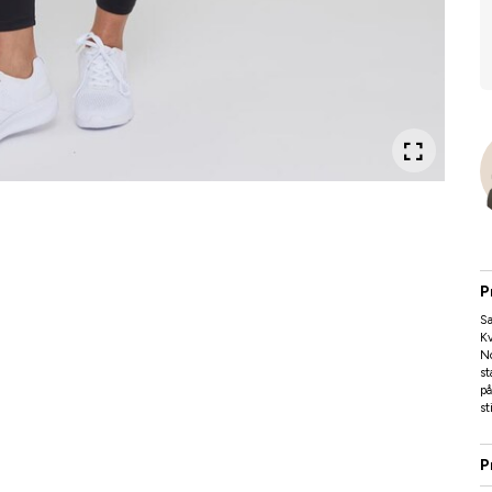
P
Sa
Kv
N
st
på
st
P