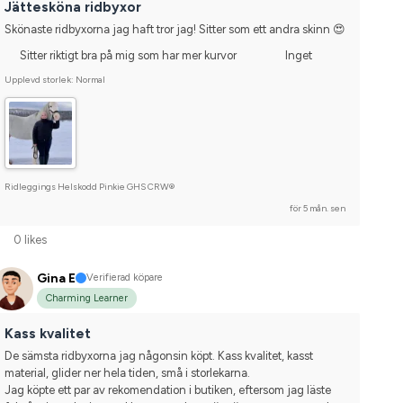
Jättesköna ridbyxor
Skönaste ridbyxorna jag haft tror jag! Sitter som ett andra skinn 😍
Sitter riktigt bra på mig som har mer kurvor
Inget
Upplevd storlek: Normal
Ridleggings Helskodd Pinkie GHS CRW®
för 5 mån. sen
0 likes
Gina E
Verifierad köpare
Charming Learner
Kass kvalitet
De sämsta ridbyxorna jag någonsin köpt. Kass kvalitet, kasst 
material, glider ner hela tiden, små i storlekarna.
Jag köpte ett par av rekomendation i butiken, eftersom jag läste 