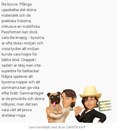
lite kurvor. Många
uppskattar det sköna
materialet och de
praktiska fickorna,
inklusive en mobilficka.
Passformen kan dock
vara lite knepig – byxorna
är ofta stora i midjan och
vissa tycker att midjan
kunde vara högre för
bättre stöd. Greppet i
sadeln är okej men inte
superbra för barbackar.
Några upplever att
byxorna noppar och att
sömmarna kan ge vika
efter tvätt. Sammantaget
är de prisvärda och sköna
ridbyxor, men det kan
vara värt att prova
storlekar noga.
Sammanfattat med AI av GAMIFIERA.®