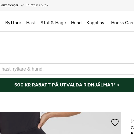
2 arbetsdagar
Fri retur i butik
s
Ryttare
Häst
Stall & Hage
Hund
Käpphäst
Hööks Car
500 KR RABATT PÅ UTVALDA RIDHJÄLMAR* >
(7
R