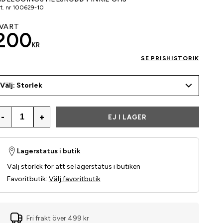
t. nr
100629-10
VART
200
KR
SE PRISHISTORIK
Välj: Storlek
-
+
EJ I LAGER
Lagerstatus i butik
Välj storlek för att se lagerstatus i butiken
Favoritbutik
:
Välj favoritbutik
Fri frakt över 499 kr