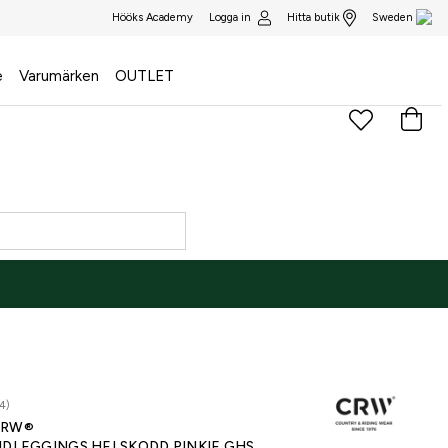
Logga in
Hitta butik
Hööks Academy
Sweden
e
Varumärken
OUTLET
4)
CRW®
IDLEGGINGS HELSKODD PINKIE GHS