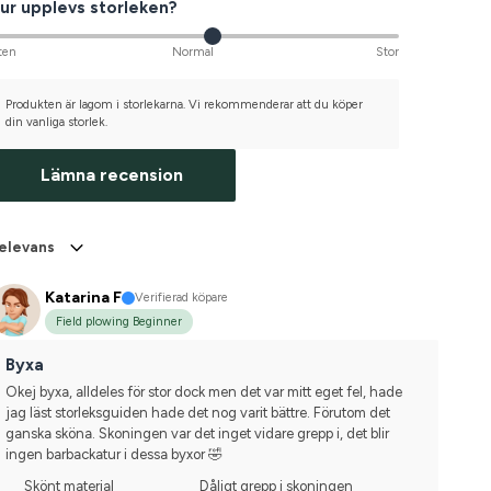
ur upplevs storleken?
ten
Normal
Stor
Produkten är lagom i storlekarna. Vi rekommenderar att du köper
din vanliga storlek.
Lämna recension
elevans
Katarina F
Verifierad köpare
Field plowing Beginner
Byxa
Okej byxa, alldeles för stor dock men det var mitt eget fel, hade 
jag läst storleksguiden hade det nog varit bättre. Förutom det 
ganska sköna. Skoningen var det inget vidare grepp i, det blir 
ingen barbackatur i dessa byxor 🤣
Skönt material
Dåligt grepp i skoningen